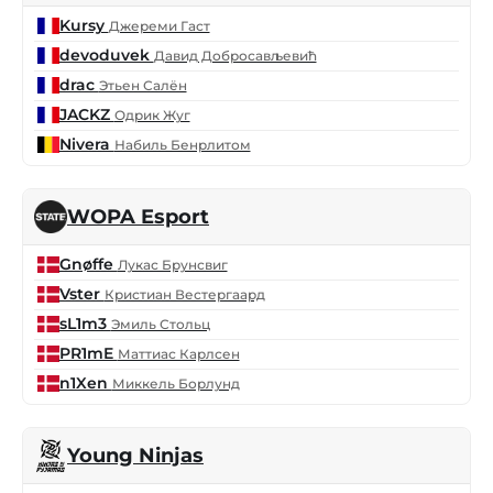
Kursy
Джереми Гаст
devoduvek
Давид Добросављевић
drac
Этьен Салён
JACKZ
Одрик Жуг
Nivera
Набиль Бенрлитом
WOPA Esport
Gnøffe
Лукас Брунсвиг
Vster
Кристиан Вестергаард
sL1m3
Эмиль Стольц
PR1mE
Маттиас Карлсен
n1Xen
Миккель Борлунд
Young Ninjas