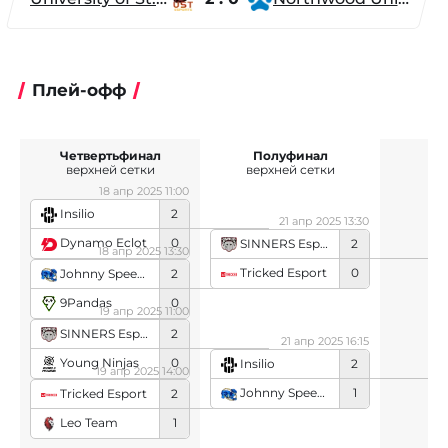
Плей-офф
Четвертьфинал
Полуфинал
верхней сетки
верхней сетки
18 апр 2025 11:00
Insilio
2
21 апр 2025 13:30
Dynamo Eclot
0
SINNERS Esports
2
18 апр 2025 13:30
Tricked Esport
0
Johnny Speeds
2
9Pandas
0
19 апр 2025 11:00
SINNERS Esports
2
21 апр 2025 16:15
Young Ninjas
0
Insilio
2
19 апр 2025 14:00
Johnny Speeds
1
Tricked Esport
2
Leo Team
1