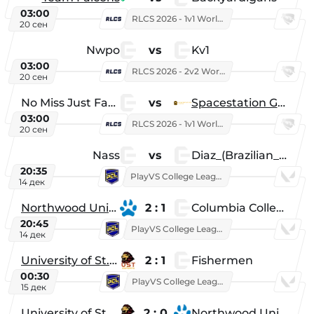
03:00
RLCS 2026 - 1v1 World Championship
20 сен
Nwpo
vs
Kv1
03:00
RLCS 2026 - 2v2 World Championship
20 сен
No Miss Just Fake
vs
Spacestation Gaming
03:00
RLCS 2026 - 1v1 World Championship
20 сен
Nass
vs
Diaz_(Brazilian_Player)
20:35
PlayVS College League 2025: Fall
14 дек
Northwood University
2 : 1
Columbia College
20:45
PlayVS College League 2025: Fall
14 дек
University of St. Thomas
2 : 1
Fishermen
00:30
PlayVS College League 2025: Fall
15 дек
University of St. Thomas
2 : 0
Northwood University