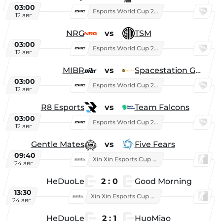
03:00
Esports World Cup 2026
12 авг
NRG
vs
TSM
03:00
Esports World Cup 2026
12 авг
MIBR
vs
Spacestation Gaming
03:00
Esports World Cup 2026
12 авг
R8 Esports
vs
Team Falcons
03:00
Esports World Cup 2026
12 авг
Gentle Mates
vs
Five Fears
09:40
Xin Xin Esports Cup 2025
24 авг
HeDuoLe
2 : 0
Good Morning
13:30
Xin Xin Esports Cup 2026
24 авг
HeDuoLe
2 : 1
HuoMiao