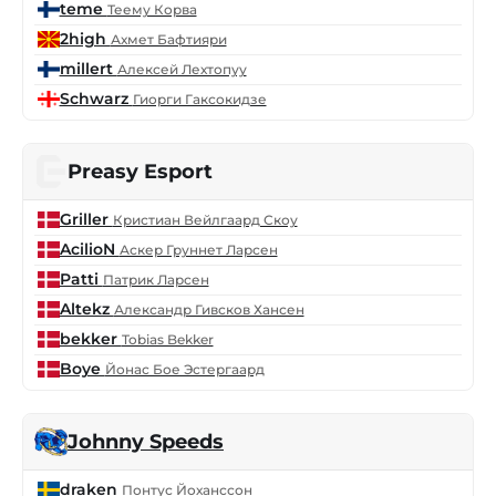
teme
Теему Корва
2high
Ахмет Бафтияри
millert
Алексей Лехтопуу
Schwarz
Гиорги Гаксокидзе
Preasy Esport
Griller
Кристиан Вейлгаард Скоу
AcilioN
Аскер Груннет Ларсен
Patti
Патрик Ларсен
Altekz
Александр Гивсков Хансен
bekker
Tobias Bekker
Boye
Йонас Бое Эстергаард
Johnny Speeds
draken
Понтус Йоханссон