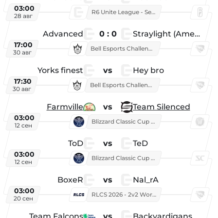
03:00
R6 Unite League - Season 1
28 авг
Advanced
0 : 0
Straylight (American team)
17:00
Bell Esports Challenge 2026
30 авг
Yorks finest
vs
Hey bro
17:30
Bell Esports Challenge 2026
30 авг
Farmville
vs
Team Silenced
03:00
Blizzard Classic Cup 2026
12 сен
ToD
vs
TeD
03:00
Blizzard Classic Cup 2026
12 сен
BoxeR
vs
Nal_rA
03:00
RLCS 2026 - 2v2 World Championship
20 сен
Team Falcons
vs
Backyardigans