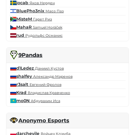
jocab
Яков Нерден
BluePho3nix
Маоз Паз
MisteM
Гарет Риз
MahaR
Samuel Horáček
rud
Рудольфс Османис
9Pandas
d1Ledez
Даниил Кустов
shalfey
Александр Маренов
r3salt
Евгений Фролов
Krad
Владислав Кравченко
mo0N
Абдурахим Иса
Anonymo Esports
darchevile
Войцех Клэмба