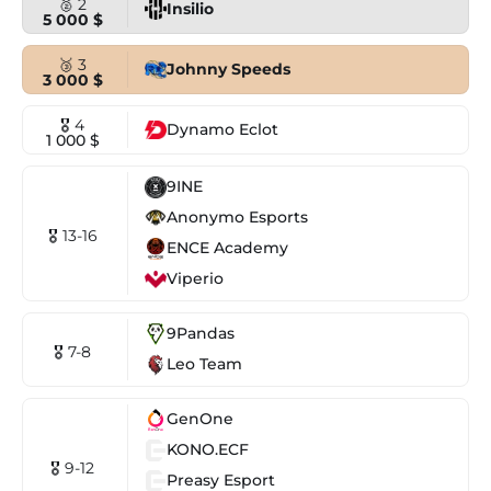
🥈 2
Insilio
5 000 $
🥉 3
Johnny Speeds
3 000 $
🎖 4
Dynamo Eclot
1 000 $
9INE
Anonymo Esports
🎖 13-16
ENCE Academy
Viperio
9Pandas
🎖 7-8
Leo Team
GenOne
KONO.ECF
🎖 9-12
Preasy Esport