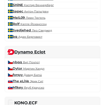
SHiNE
Каспар Веннерберг
Sapec
Антон Пальгрен
MaiL09
Лиам Тюгель
Ro1f
Калле Йоханссон
Svedjehed
Лео Сведжед
bq
Адам Бергквист
Dynamo Eclot
nbqq
Вит Похлот
Dytor
Мартин Хандл
forsyy
Давид Билы́
The eLiVe
Эрик Сит
M1key
Якуб Крауско
KONO.ECF