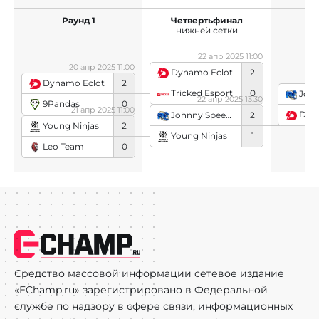
Раунд 1
Четвертьфинал
П
нижней сетки
ни
22 апр 2025 11:00
20 апр 2025 11:00
Dynamo Eclot
2
Dynamo Eclot
2
Tricked Esport
0
John
22 апр 2025 13:30
9Pandas
0
21 апр 2025 11:00
Dyn
Johnny Speeds
2
Young Ninjas
2
Young Ninjas
1
Leo Team
0
Средство массовой информации сетевое издание
«EChamp.ru» зарегистрировано в Федеральной
службе по надзору в сфере связи, информационных