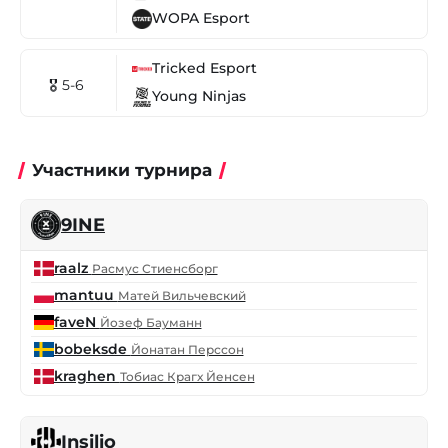
WOPA Esport
Tricked Esport
🎖 5-6
Young Ninjas
Участники турнира
9INE
raalz
Расмус Стиенсборг
mantuu
Матей Вильчевский
faveN
Йозеф Бауманн
bobeksde
Йонатан Перссон
kraghen
Тобиас Крагх Йенсен
Insilio