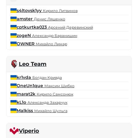
s4ltovsk1yy
Кирило Литвинов
amster
Денис Ляшенко
cptkurtka023
Арсений Деревинский
zogeN
Александр Баранишин
OWNER
Михайло Лимар
Leo Team
kr1vda
Богдан Кривда
OneUn1que
Максим Шибко
marat2k
Кирило Самсонюк
kL1o
Александр Захарчук
Malkiss
Михайло Шульга
Viperio