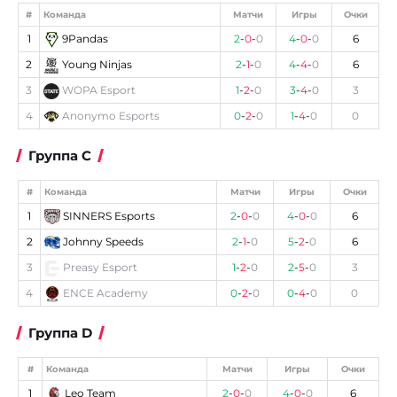
#
Команда
Матчи
Игры
Очки
1
9Pandas
2
-
0
-
0
4
-
0
-
0
6
2
Young Ninjas
2
-
1
-
0
4
-
4
-
0
6
3
WOPA Esport
1
-
2
-
0
3
-
4
-
0
3
4
Anonymo Esports
0
-
2
-
0
1
-
4
-
0
0
Группа C
#
Команда
Матчи
Игры
Очки
1
SINNERS Esports
2
-
0
-
0
4
-
0
-
0
6
2
Johnny Speeds
2
-
1
-
0
5
-
2
-
0
6
3
Preasy Esport
1
-
2
-
0
2
-
5
-
0
3
4
ENCE Academy
0
-
2
-
0
0
-
4
-
0
0
Группа D
#
Команда
Матчи
Игры
Очки
1
Leo Team
2
-
0
-
0
4
-
0
-
0
6