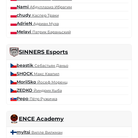
Nami
Абдуллазиз Ибрагим
chudy
Каспер Траки
AdrieN
Адриан Муха
Melavi
Патрик Бараньский
SINNERS Esports
beastik
Себастьян Даньо
SHOCK
Макс Квапил
MoriiSko
Йосеф Моренц
ZEDKO
Йиндрих Хыба
Pepo
Пётр Ружичка
ENCE Academy
myltsi
Вилле Вилкман