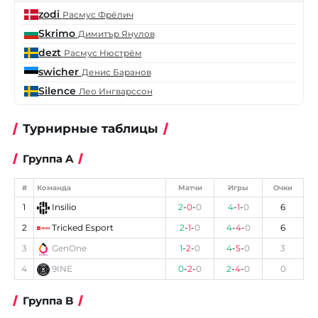
zodi
Расмус Фрёлич
Skrimo
Димитър Янулов
dezt
Расмус Нюстрём
swicher
Денис Баранов
Silence
Лео Ингварссон
Турнирные таблицы
Группа A
#
Команда
Матчи
Игры
Очки
1
Insilio
2
-
0
-
0
4
-
1
-
0
6
2
Tricked Esport
2
-
1
-
0
4
-
4
-
0
6
3
GenOne
1
-
2
-
0
4
-
5
-
0
3
4
9INE
0
-
2
-
0
2
-
4
-
0
0
Группа B