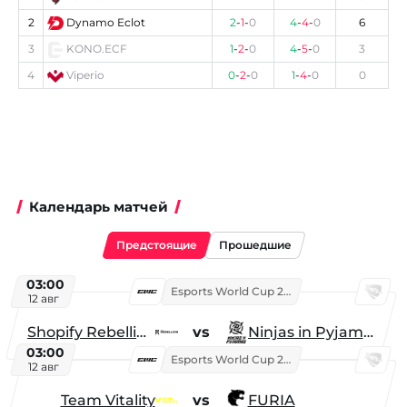
2
Dynamo Eclot
2
-
1
-
0
4
-
4
-
0
6
3
KONO.ECF
1
-
2
-
0
4
-
5
-
0
3
4
Viperio
0
-
2
-
0
1
-
4
-
0
0
Календарь матчей
Предстоящие
Прошедшие
03:00
Esports World Cup 2026
12 авг
Shopify Rebellion
vs
Ninjas in Pyjamas
03:00
Esports World Cup 2026
12 авг
Team Vitality
vs
FURIA