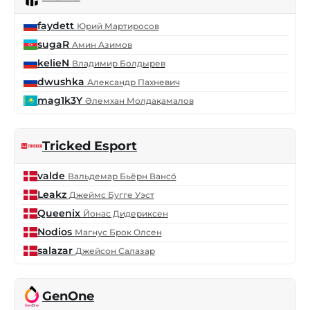
faydett
Юрий Мартиросов
sugaR
Амин Азимов
kelieN
Владимир Болдырев
dwushka
Александр Пахневич
mag1k3Y
Әлемхан Молдақамалов
Tricked Esport
valde
Вальдемар Бьёрн Вансó
Leakz
Джеймс Бугге Уэст
Queenix
Йонас Дидериксен
Nodios
Магнус Брок Олсен
salazar
Джейсон Салазар
GenOne