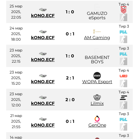
Тир 4
25 мар
1 : 0
2025,
GAMUZO
kONO.ECF
22:05
eSports
Тир 3
24 мар
0 : 1
2025,
kONO.ECF
AM Gaming
18:00
Тир 3
23 мар
1 : 0
2025,
BASEMENT
kONO.ECF
22:15
BOYS
Тир 4
23 мар
2 : 1
2025,
kONO.ECF
WOPA Esport
15:20
Тир 4
23 мар
2 : 0
2025,
kONO.ECF
Lilmix
12:00
Тир 3
21 мар
0 : 1
2025,
kONO.ECF
GenOne
21:55
Тир 3
14 мар