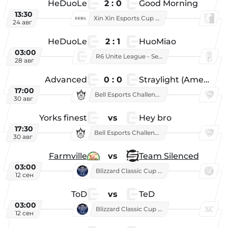
HeDuoLe
2 : 0
Good Morning
13:30
Xin Xin Esports Cup 2026
24 авг
HeDuoLe
2 : 1
HuoMiao
03:00
R6 Unite League - Season 1
28 авг
Advanced
0 : 0
Straylight (American team)
17:00
Bell Esports Challenge 2026
30 авг
Yorks finest
vs
Hey bro
17:30
Bell Esports Challenge 2026
30 авг
Farmville
vs
Team Silenced
03:00
Blizzard Classic Cup 2026
12 сен
ToD
vs
TeD
03:00
Blizzard Classic Cup 2026
12 сен