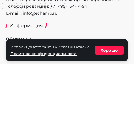
Телефон редакции: +7 (495) 134-14-54
E-mail :
info@echamp.ru
Информация
Об издании
Используя этот сайт, вы соглашаетесь с
Реклама на портале
Хорошо
Политика конфиденциальности
Политика конфиденциальности
Разделы
Новости
Турниры
Игроки
Команды