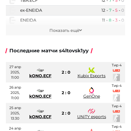
TBA.ECF
12
-
7
-
5
-
0
ex-ENEIDA
12
-
7
-
5
-
0
ENEIDA
11
-
8
-
3
-
0
IKLA
82
-
45
-
37
-
0
Показать ещё
Последние матчи s4ltovsk1yy
Тир 4
27 апр
2 : 0
2025,
kONO.ECF
Kubix Esports
11:00
Тир 4
26 апр
2 : 0
2025,
kONO.ECF
GenOne
11:00
Тир 4
25 апр
2 : 0
2025,
kONO.ECF
UNiTY esports
13:30
Тир 4
24 апр