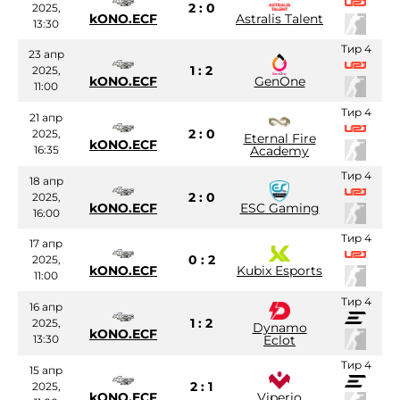
2 : 0
2025,
kONO.ECF
Astralis Talent
13:30
Тир 4
23 апр
1 : 2
2025,
kONO.ECF
GenOne
11:00
Тир 4
21 апр
2 : 0
2025,
Eternal Fire
kONO.ECF
16:35
Academy
Тир 4
18 апр
2 : 0
2025,
kONO.ECF
ESC Gaming
16:00
Тир 4
17 апр
0 : 2
2025,
kONO.ECF
Kubix Esports
11:00
Тир 4
16 апр
1 : 2
2025,
Dynamo
kONO.ECF
13:30
Eclot
Тир 4
15 апр
2 : 1
2025,
kONO.ECF
Viperio