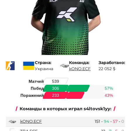
Страна:
Команда:
Заработано:
Украина
kONO.ECF
22 052 $
Матчей
539
Побед
57%
306
Поражений
43%
233
Команды в которых играл s4ltovsk1yy:
kONO.ECF
151
-
94
-
57
-
0