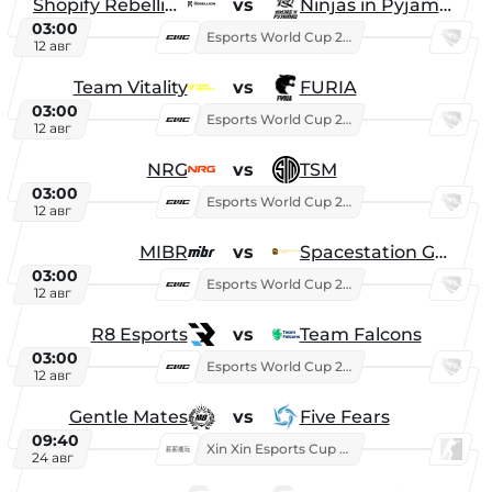
Shopify Rebellion
vs
Ninjas in Pyjamas
03:00
Esports World Cup 2026
12 авг
Team Vitality
vs
FURIA
03:00
Esports World Cup 2026
12 авг
NRG
vs
TSM
03:00
Esports World Cup 2026
12 авг
MIBR
vs
Spacestation Gaming
03:00
Esports World Cup 2026
12 авг
R8 Esports
vs
Team Falcons
03:00
Esports World Cup 2026
12 авг
Gentle Mates
vs
Five Fears
09:40
Xin Xin Esports Cup 2025
24 авг