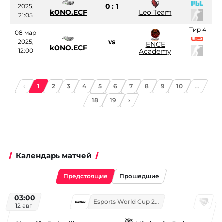
0 : 1
2025,
kONO.ECF
Leo Team
21:05
Тир 4
08 мар
vs
2025,
ENCE
kONO.ECF
12:00
Academy
‹
1
2
3
4
5
6
7
8
9
10
...
18
19
›
Календарь матчей
Предстоящие
Прошедшие
03:00
Esports World Cup 2026
12 авг