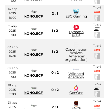
11:00
Тир 4
14 апр
2 : 1
2025,
kONO.ECF
ESC Gaming
16:00
Тир 4
11 апр
1 : 2
2025,
Dynamo
kONO.ECF
11:00
Eclot
Тир 4
03 апр
Copenhagen
1 : 2
2025,
Wolves
kONO.ECF
16:30
(American
organization)
Тир 4
02 апр
0 : 2
2025,
Wildcard
kONO.ECF
11:00
Academy
Тир 4
01 апр
0 : 2
2025,
kONO.ECF
GenOne
11:00
Тир 4
31 мар
2 : 1
2025,
ENCE