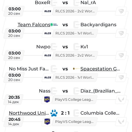
BoxeR
vs
Nal_rA
03:00
RLCS 2026 - 2v2 World Championship
20 сен
Team Falcons
vs
Backyardigans
03:00
RLCS 2026 - 1v1 World Championship
20 сен
Nwpo
vs
Kv1
03:00
RLCS 2026 - 2v2 World Championship
20 сен
No Miss Just Fake
vs
Spacestation Gaming
03:00
RLCS 2026 - 1v1 World Championship
20 сен
Nass
vs
Diaz_(Brazilian_Player)
20:35
PlayVS College League 2025: Fall
14 дек
Northwood University
2 : 1
Columbia College
20:45
PlayVS College League 2025: Fall
14 дек