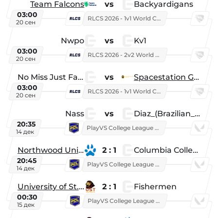
Team Falcons
vs
Backyardigans
03:00
RLCS 2026 - 1v1 World Championship
20 сен
Nwpo
vs
Kv1
03:00
RLCS 2026 - 2v2 World Championship
20 сен
No Miss Just Fake
vs
Spacestation Gaming
03:00
RLCS 2026 - 1v1 World Championship
20 сен
Nass
vs
Diaz_(Brazilian_Player)
20:35
PlayVS College League 2025: Fall
14 дек
Northwood University
2 : 1
Columbia College
20:45
PlayVS College League 2025: Fall
14 дек
University of St. Thomas
2 : 1
Fishermen
00:30
PlayVS College League 2025: Fall
15 дек