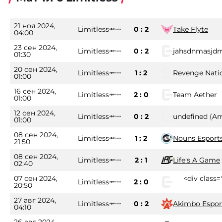
21 ноя 2024,
Limitless
0 : 2
Take Flyte
04:00
23 сен 2024,
Limitless
0 : 2
jahsdnmasjd
01:30
20 сен 2024,
Limitless
1 : 2
Revenge Nati
01:00
16 сен 2024,
Limitless
2 : 0
Team Aether
01:00
12 сен 2024,
Limitless
0 : 2
undefined (A
01:00
08 сен 2024,
Limitless
1 : 2
Nouns Esport
21:50
08 сен 2024,
Limitless
2 : 1
Life's A Game
02:40
07 сен 2024,
<div class
Limitless
2 : 0
20:50
27 авг 2024,
Limitless
0 : 2
Akimbo Espor
04:10
26 авг 2024,