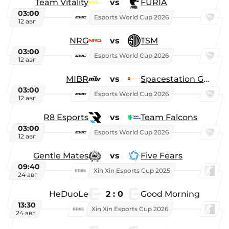
Team Vitality
vs
FURIA
03:00
Esports World Cup 2026
12 авг
NRG
vs
TSM
03:00
Esports World Cup 2026
12 авг
MIBR
vs
Spacestation Gaming
03:00
Esports World Cup 2026
12 авг
R8 Esports
vs
Team Falcons
03:00
Esports World Cup 2026
12 авг
Gentle Mates
vs
Five Fears
09:40
Xin Xin Esports Cup 2025
24 авг
HeDuoLe
2 : 0
Good Morning
13:30
Xin Xin Esports Cup 2026
24 авг