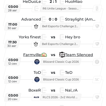
HeDuoLe
2 : 1
HuoMiao
03:00
R6 Unite League - Season 1
28 авг
Advanced
0 : 0
Straylight (American team)
17:00
Bell Esports Challenge 2026
30 авг
Yorks finest
vs
Hey bro
17:30
Bell Esports Challenge 2026
30 авг
Farmville
vs
Team Silenced
03:00
Blizzard Classic Cup 2026
12 сен
ToD
vs
TeD
03:00
Blizzard Classic Cup 2026
12 сен
BoxeR
vs
Nal_rA
03:00
RLCS 2026 - 2v2 World Championship
20 сен