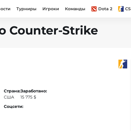
вости
Турниры
Игроки
Команды
Dota 2
CS
о Counter-Strike
Страна:
Заработано:
США
15 775 $
Соцсети: