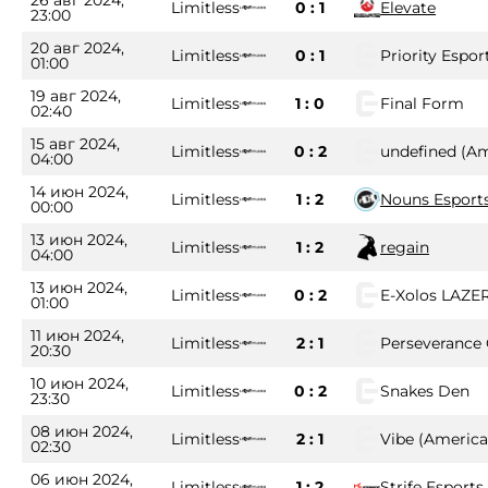
Limitless
0 : 1
Elevate
23:00
20 авг 2024,
Limitless
0 : 1
Priority Espor
01:00
19 авг 2024,
Limitless
1 : 0
Final Form
02:40
15 авг 2024,
Limitless
0 : 2
undefined (A
04:00
14 июн 2024,
Limitless
1 : 2
Nouns Esport
00:00
13 июн 2024,
Limitless
1 : 2
regain
04:00
13 июн 2024,
Limitless
0 : 2
E-Xolos LAZE
01:00
11 июн 2024,
Limitless
2 : 1
Perseverance
20:30
10 июн 2024,
Limitless
0 : 2
Snakes Den
23:30
08 июн 2024,
Limitless
2 : 1
Vibe (Americ
02:30
06 июн 2024,
Limitless
1 : 2
Strife Esports