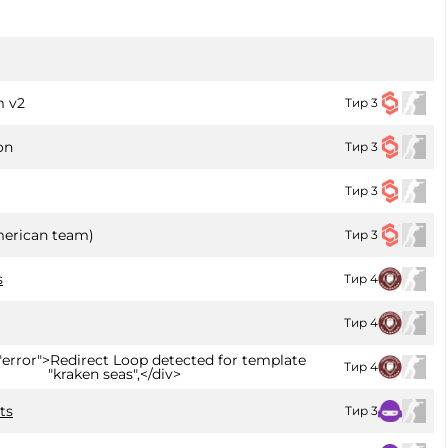
m v2
Тир 3
on
Тир 3
Тир 3
merican team)
Тир 3
s
Тир 4
Тир 4
="error">Redirect Loop detected for template
Тир 4
"kraken seas",</div>
ts
Тир 3