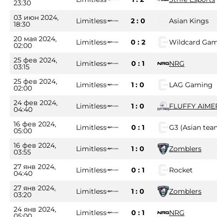
23:30
03 июн 2024,
Limitless
2 : 0
Asian Kings
18:30
20 мая 2024,
Limitless
0 : 2
Wildcard Ga
02:00
25 фев 2024,
Limitless
0 : 1
NRG
03:15
25 фев 2024,
Limitless
1 : 0
LAG Gaming
02:00
24 фев 2024,
Limitless
1 : 0
FLUFFY AIME
04:40
16 фев 2024,
Limitless
0 : 1
G3 (Asian tea
05:00
16 фев 2024,
Limitless
1 : 0
Zomblers
03:55
27 янв 2024,
Limitless
0 : 1
Rocket
04:40
27 янв 2024,
Limitless
1 : 0
Zomblers
03:20
24 янв 2024,
Limitless
0 : 1
NRG
05:00