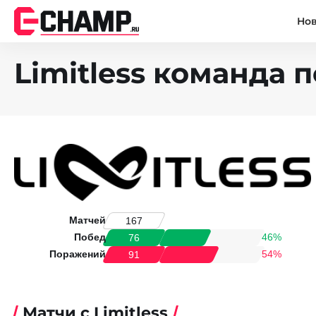
Но
Limitless команда п
Матчей
167
Побед
46%
76
Поражений
54%
91
Матчи с Limitless