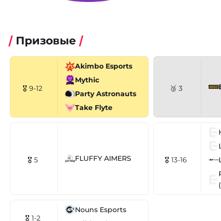
Призовые
Akimbo Esports
Mythic
🎖 9-12
🥉 3
Party Astronauts
Take Flyte
FLUFFY AIMERS
🎖 5
🎖 13-16
Nouns Esports
🎖 1-2