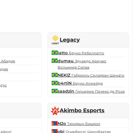
Legacy
latto
Бруно Ребеллатто
dumau
 Абадир
Эдуардо Араужо
Волькмер Силва
адир
NEKIZ
Габриэль Селаяран Шенато
b4rtiN
Бруно Алмейда
оус
saadzin
Гильерме Пачеко де Роза
Akimbo Esports
N2o
Тамирын Бишрэл
obi
Кайонт
Очирбилэг Шинэбаатар