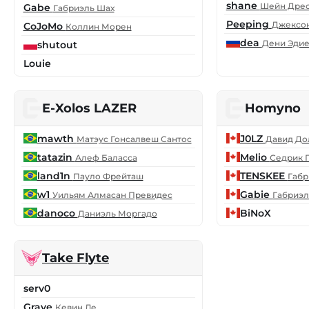
shane
Шейн Дре
Gabe
Габриэль Шах
Peeping
Джексо
CoJoMo
Коллин Морен
dea
Дени Эди
shutout
Louie
E-Xolos LAZER
Homyno
mawth
J0LZ
Матэус Гонсалвеш Сантос
Давид До
tatazin
Melio
Алеф Баласса
Седрик 
land1n
TENSKEE
Пауло Фрейташ
Габр
w1
Gabie
Уильям Алмасан Превидес
Габриэл
danoco
BiNoX
Даниэль Моргадо
Take Flyte
serv0
Grave
Кевин Ле