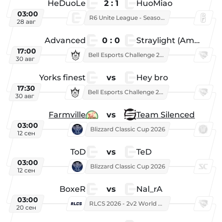
HeDuoLe
2 : 1
HuoMiao
03:00
R6 Unite League - Season 1
28 авг
Advanced
0 : 0
Straylight (American team)
17:00
Bell Esports Challenge 2026
30 авг
Yorks finest
vs
Hey bro
17:30
Bell Esports Challenge 2026
30 авг
Farmville
vs
Team Silenced
03:00
Blizzard Classic Cup 2026
12 сен
ToD
vs
TeD
03:00
Blizzard Classic Cup 2026
12 сен
BoxeR
vs
Nal_rA
03:00
RLCS 2026 - 2v2 World Championship
20 сен