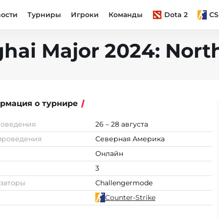
вости
Турниры
Игроки
Команды
Dota 2
CS
hai Major 2024: Nort
рмация о турнире
роведения
26 – 28 августа
проведения
Северная Америка
Онлайн
3
заторы
Challengermode
Counter-Strike