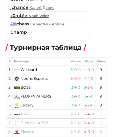
jchancE
Калеб Дэвис
z0mb1e
Noah Velez
cbass
Себастьян Алдай
Champ
Турнирная таблица
#
Команда
Матчи
Игры
Очки
1
Wildcard
3
-
0
-
0
4
-
0
-
0
9
2
Nouns Esports
3
-
0
-
0
4
-
1
-
0
9
3
BOSS
3
-
1
-
0
3
-
3
-
0
9
4
FLUFFY AIMERS
3
-
1
-
0
6
-
1
-
0
9
5
Legacy
3
-
1
-
0
5
-
2
-
0
9
6
NRG
2
-
2
-
0
3
-
4
-
0
6
7
E-Xolos LAZER
2
-
2
-
0
3
-
4
-
0
6
8
Elevate
2
-
2
-
0
4
-
3
-
0
6