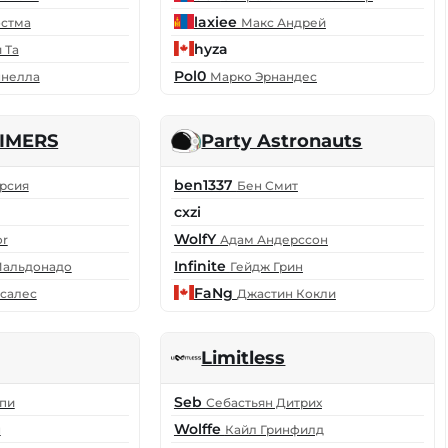
laxiee
остма
Макс Андрей
hyza
 Та
Pol0
ннелла
Марко Эрнандес
AIMERS
Party Astronauts
ben1337
рсия
Бен Смит
cxzi
WolfY
or
Адам Андерссон
Infinite
Мальдонадо
Гейдж Грин
FaNg
салес
Джастин Кокли
Limitless
Seb
пи
Себастьян Дитрих
Wolffe
н
Кайл Гринфилд