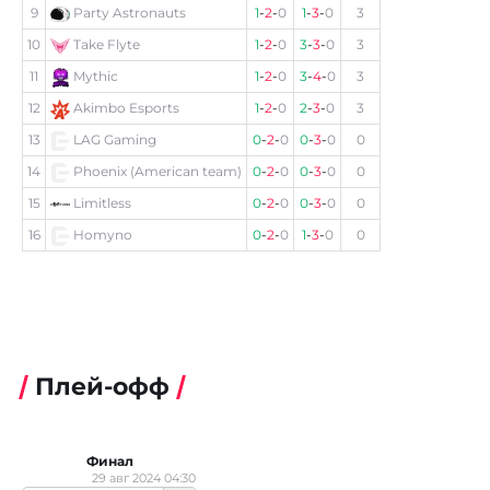
9
Party Astronauts
1
-
2
-
0
1
-
3
-
0
3
10
Take Flyte
1
-
2
-
0
3
-
3
-
0
3
11
Mythic
1
-
2
-
0
3
-
4
-
0
3
12
Akimbo Esports
1
-
2
-
0
2
-
3
-
0
3
13
LAG Gaming
0
-
2
-
0
0
-
3
-
0
0
14
Phoenix (American team)
0
-
2
-
0
0
-
3
-
0
0
15
Limitless
0
-
2
-
0
0
-
3
-
0
0
16
Homyno
0
-
2
-
0
1
-
3
-
0
0
Плей-офф
Финал
29 авг 2024 04:30