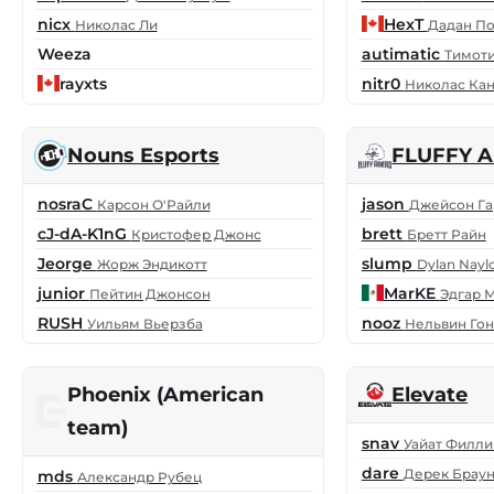
nicx
HexT
Николас Ли
Дадан П
Weeza
autimatic
Тимоти
rayxts
nitr0
Николас Ка
Nouns Esports
FLUFFY 
nosraC
jason
Карсон О'Райли
Джейсон Га
cJ-dA-K1nG
brett
Кристофер Джонс
Бретт Райн
Jeorge
slump
Жорж Эндикотт
Dylan Nayl
junior
MarKE
Пейтин Джонсон
Эдгар 
RUSH
nooz
Уильям Вьерзба
Нельвин Гон
Phoenix (American
Elevate
team)
snav
Уайат Филли
dare
Дерек Брау
mds
Александр Рубец