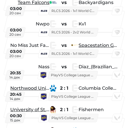
Team Falcons
vs
Backyardigans
03:00
RLCS 2026 - 1v1 World Championship
20 сен
Nwpo
vs
Kv1
03:00
RLCS 2026 - 2v2 World Championship
20 сен
No Miss Just Fake
vs
Spacestation Gaming
03:00
RLCS 2026 - 1v1 World Championship
20 сен
Nass
vs
Diaz_(Brazilian_Player)
20:35
PlayVS College League 2025: Fall
14 дек
Northwood University
2 : 1
Columbia College
20:45
PlayVS College League 2025: Fall
14 дек
University of St. Thomas
2 : 1
Fishermen
00:30
PlayVS College League 2025: Fall
15 дек