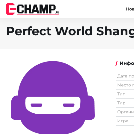
Но
Perfect World Shang
Инфо
Дата п
Место 
Тип
Тир
Органи
Игра