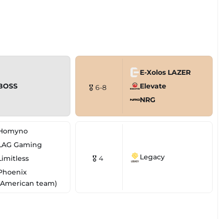
E-Xolos LAZER
BOSS
Elevate
🎖 6-8
NRG
Homyno
LAG Gaming
Legacy
Limitless
🎖 4
Phoenix
(American team)