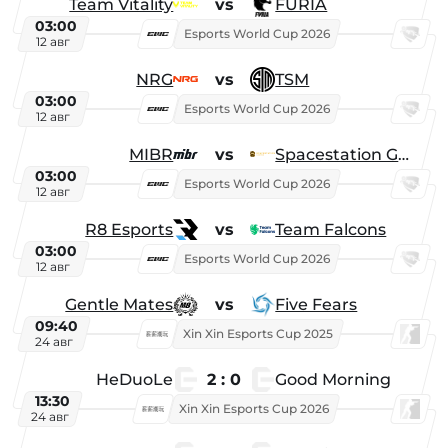
Team Vitality
vs
FURIA
03:00
Esports World Cup 2026
12 авг
NRG
vs
TSM
03:00
Esports World Cup 2026
12 авг
MIBR
vs
Spacestation Gaming
03:00
Esports World Cup 2026
12 авг
R8 Esports
vs
Team Falcons
03:00
Esports World Cup 2026
12 авг
Gentle Mates
vs
Five Fears
09:40
Xin Xin Esports Cup 2025
24 авг
HeDuoLe
2 : 0
Good Morning
13:30
Xin Xin Esports Cup 2026
24 авг