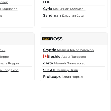
DJF
сслер
Cyrix
н Корнвелл
Маккинли Холлисон
Sandman
ев
Джастин Саул
BOSS
Cryptic
лин
Матвей Томас Уитомор
freshie
Перро
Адам Патерсон
d4rty
иэль Родриг
Матвей Паплавскас
SLIGHT
ь Кордейро
Келлер Нилн
Fruitcupx
Гавин Норман