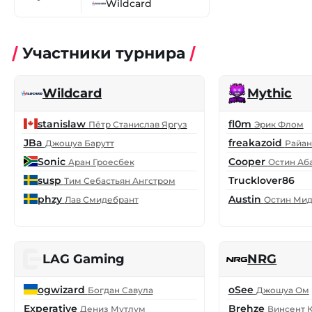
Wildcard
Участники турнира
Wildcard
Mythic
stanislaw
fl0m
Пётр Станислав Яргуз
Эрик Флом
JBa
freakazoid
Джошуа Барутт
Райан
Sonic
Cooper
Аран Гроесбек
Остин Аб
susp
Trucklover86
Тим Себастьян Ангстром
phzy
Austin
Лав Смидебрант
Остин Мид
LAG Gaming
NRG
ogwizard
oSee
Богдан Савула
Джошуа Ом
Experative
Brehze
Дениз Мутлум
Винсент 