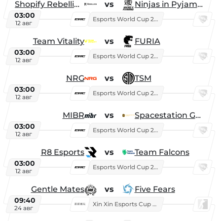
Shopify Rebellion
vs
Ninjas in Pyjamas
03:00
Esports World Cup 2026
12 авг
Team Vitality
vs
FURIA
03:00
Esports World Cup 2026
12 авг
NRG
vs
TSM
03:00
Esports World Cup 2026
12 авг
MIBR
vs
Spacestation Gaming
03:00
Esports World Cup 2026
12 авг
R8 Esports
vs
Team Falcons
03:00
Esports World Cup 2026
12 авг
Gentle Mates
vs
Five Fears
09:40
Xin Xin Esports Cup 2025
24 авг