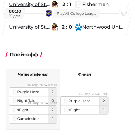
University of St. Thomas
2 : 1
Fishermen
00:30
PlayVS College League 2025: Fall
15 дек
University of St. Thomas
2 : 0
Northwood University
Плей-офф
Четвертьфинал
Финал
06 апр 2024 09:00
Purple Haze
2
06 апр 2024 15:00
NightRaid
0
Purple Haze
2
06 апр 2024 12:00
sEight
2
sEight
1
Gameinside
1