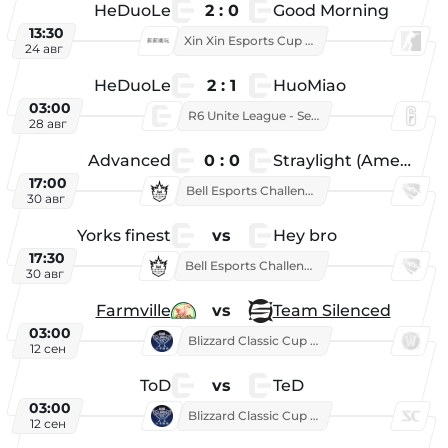
HeDuoLe
2 : 0
Good Morning
13:30
Xin Xin Esports Cup 2026
24 авг
HeDuoLe
2 : 1
HuoMiao
03:00
R6 Unite League - Season 1
28 авг
Advanced
0 : 0
Straylight (American team)
17:00
Bell Esports Challenge 2026
30 авг
Yorks finest
vs
Hey bro
17:30
Bell Esports Challenge 2026
30 авг
Farmville
vs
Team Silenced
03:00
Blizzard Classic Cup 2026
12 сен
ToD
vs
TeD
03:00
Blizzard Classic Cup 2026
12 сен