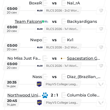
BoxeR
vs
Nal_rA
03:00
RLCS 2026 - 2v2 World Championship
20 сен
Team Falcons
vs
Backyardigans
03:00
RLCS 2026 - 1v1 World Championship
20 сен
Nwpo
vs
Kv1
03:00
RLCS 2026 - 2v2 World Championship
20 сен
No Miss Just Fake
vs
Spacestation Gaming
03:00
RLCS 2026 - 1v1 World Championship
20 сен
Nass
vs
Diaz_(Brazilian_Player)
20:35
PlayVS College League 2025: Fall
14 дек
Northwood University
2 : 1
Columbia College
20:45
PlayVS College League 2025: Fall
14 дек