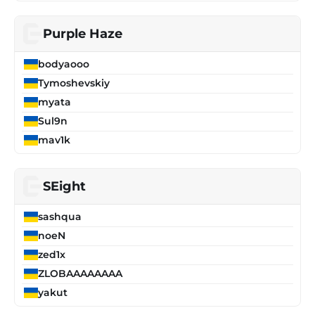
Purple Haze
bodyaooo
Tymoshevskiy
myata
Sul9n
mav1k
SEight
sashqua
noeN
zed1x
ZLOBAAAAAAAA
yakut