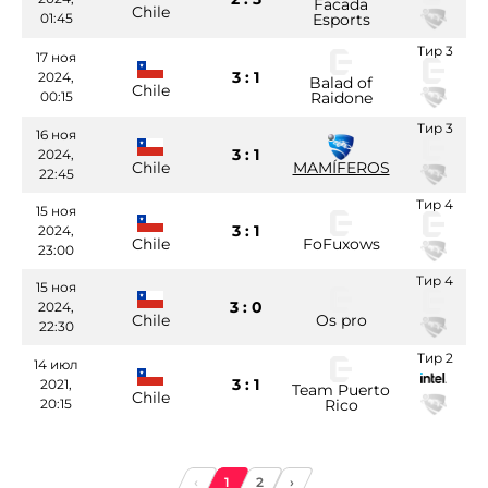
Facada
Chile
01:45
Esports
Тир 3
17 ноя
3 : 1
2024,
Balad of
Chile
00:15
Raidone
Тир 3
16 ноя
3 : 1
2024,
Chile
MAMÍFEROS
22:45
Тир 4
15 ноя
3 : 1
2024,
Chile
FoFuxows
23:00
Тир 4
15 ноя
3 : 0
2024,
Chile
Os pro
22:30
Тир 2
14 июл
3 : 1
2021,
Team Puerto
Chile
20:15
Rico
‹
1
2
›