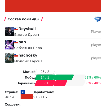
Состав команды
Reysbull
Player
Виктор Дуран
pan
player
Себастьян Пара
nachosky
player
Игнасио Гарсия
Матчей
23 / 2
Побед
61% / 60%
14 / 1
Поражений
39% / 40%
9 / 1
Страна:
Заработано:
Чили
30 500 $
Соцсети: