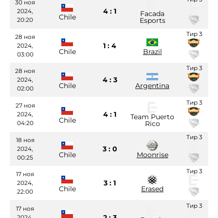
30 ноя
4 : 1
2024,
Facada
Chile
20:20
Esports
Тир 3
28 ноя
1 : 4
2024,
Chile
Brazil
03:00
Тир 3
28 ноя
4 : 3
2024,
Chile
Argentina
02:00
Тир 3
27 ноя
4 : 1
2024,
Team Puerto
Chile
04:20
Rico
Тир 3
18 ноя
3 : 0
2024,
Chile
Moonrise
00:25
Тир 3
17 ноя
3 : 1
2024,
Chile
Erased
22:00
Тир 3
17 ноя
2 : 3
2024,