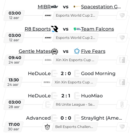
MIBR
vs
Spacestation Gaming
03:00
Esports World Cup 2026
12 авг
R8 Esports
vs
Team Falcons
03:00
Esports World Cup 2026
12 авг
Gentle Mates
vs
Five Fears
09:40
Xin Xin Esports Cup 2025
24 авг
HeDuoLe
2 : 0
Good Morning
13:30
Xin Xin Esports Cup 2026
24 авг
HeDuoLe
2 : 1
HuoMiao
03:00
R6 Unite League - Season 1
28 авг
Advanced
0 : 0
Straylight (American team)
17:00
Bell Esports Challenge 2026
30 авг