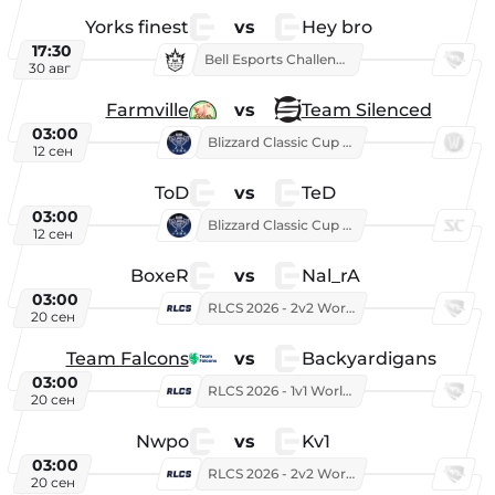
Yorks finest
vs
Hey bro
17:30
Bell Esports Challenge 2026
30 авг
Farmville
vs
Team Silenced
03:00
Blizzard Classic Cup 2026
12 сен
ToD
vs
TeD
03:00
Blizzard Classic Cup 2026
12 сен
BoxeR
vs
Nal_rA
03:00
RLCS 2026 - 2v2 World Championship
20 сен
Team Falcons
vs
Backyardigans
03:00
RLCS 2026 - 1v1 World Championship
20 сен
Nwpo
vs
Kv1
03:00
RLCS 2026 - 2v2 World Championship
20 сен