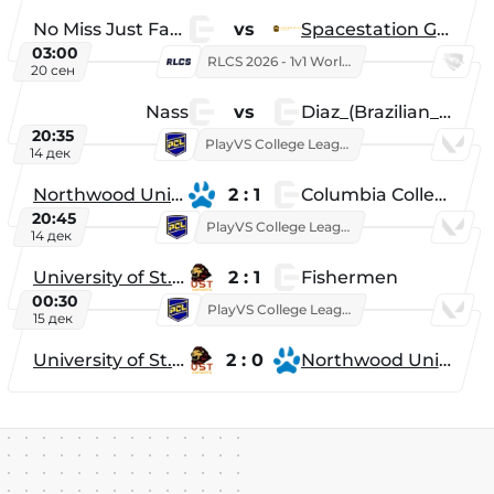
No Miss Just Fake
vs
Spacestation Gaming
03:00
RLCS 2026 - 1v1 World Championship
20 сен
Nass
vs
Diaz_(Brazilian_Player)
20:35
PlayVS College League 2025: Fall
14 дек
Northwood University
2 : 1
Columbia College
20:45
PlayVS College League 2025: Fall
14 дек
University of St. Thomas
2 : 1
Fishermen
00:30
PlayVS College League 2025: Fall
15 дек
University of St. Thomas
2 : 0
Northwood University