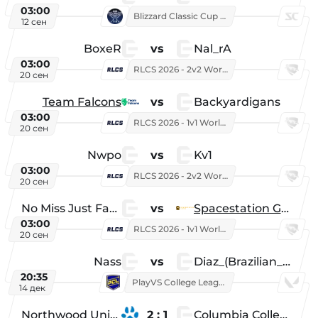
03:00
Blizzard Classic Cup 2026
12 сен
BoxeR
vs
Nal_rA
03:00
RLCS 2026 - 2v2 World Championship
20 сен
Team Falcons
vs
Backyardigans
03:00
RLCS 2026 - 1v1 World Championship
20 сен
Nwpo
vs
Kv1
03:00
RLCS 2026 - 2v2 World Championship
20 сен
No Miss Just Fake
vs
Spacestation Gaming
03:00
RLCS 2026 - 1v1 World Championship
20 сен
Nass
vs
Diaz_(Brazilian_Player)
20:35
PlayVS College League 2025: Fall
14 дек
Northwood University
2 : 1
Columbia College