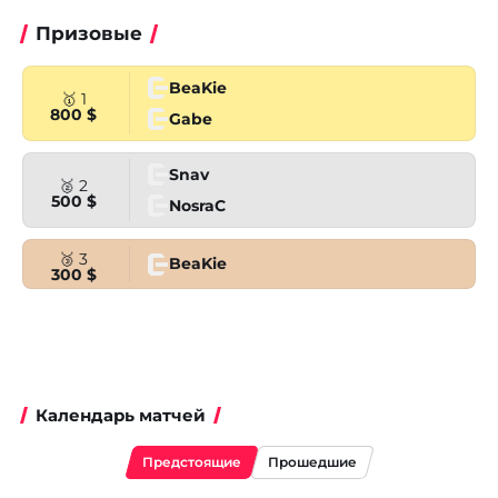
Призовые
BeaKie
🥇 1
800 $
Gabe
Snav
🥈 2
500 $
NosraC
🥉 3
BeaKie
300 $
Календарь матчей
Предстоящие
Прошедшие