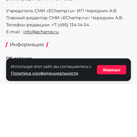
Учредитель СМИ «EChamp.ru»: ИП Чередник А.В.
Главный редактор СМИ «EChamp.ru»: Чередник А.В.
Телефон редакции: +7 (495) 134-14-54
E-mail :
info@echamp.ru
Информация
Об издании
Используя этот сайт, вы соглашаетесь с
Реклама на портале
Хорошо
Политика конфиденциальности
Политика конфиденциальности
Разделы
Новости
Турниры
Игроки