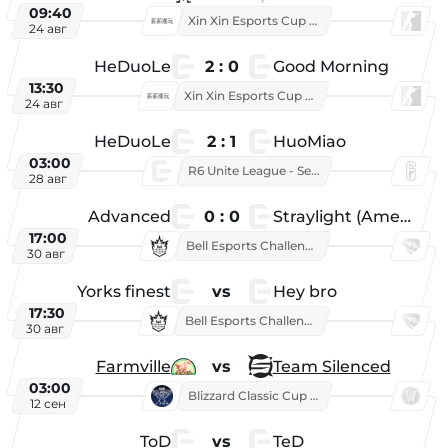
09:40
Xin Xin Esports Cup 2025
24 авг
HeDuoLe
2 : 0
Good Morning
13:30
Xin Xin Esports Cup 2026
24 авг
HeDuoLe
2 : 1
HuoMiao
03:00
R6 Unite League - Season 1
28 авг
Advanced
0 : 0
Straylight (American team)
17:00
Bell Esports Challenge 2026
30 авг
Yorks finest
vs
Hey bro
17:30
Bell Esports Challenge 2026
30 авг
Farmville
vs
Team Silenced
03:00
Blizzard Classic Cup 2026
12 сен
ToD
vs
TeD