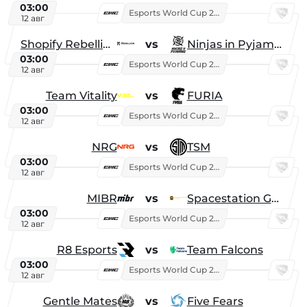
03:00
Esports World Cup 2026
12 авг
Shopify Rebellion
vs
Ninjas in Pyjamas
03:00
Esports World Cup 2026
12 авг
Team Vitality
vs
FURIA
03:00
Esports World Cup 2026
12 авг
NRG
vs
TSM
03:00
Esports World Cup 2026
12 авг
MIBR
vs
Spacestation Gaming
03:00
Esports World Cup 2026
12 авг
R8 Esports
vs
Team Falcons
03:00
Esports World Cup 2026
12 авг
Gentle Mates
vs
Five Fears