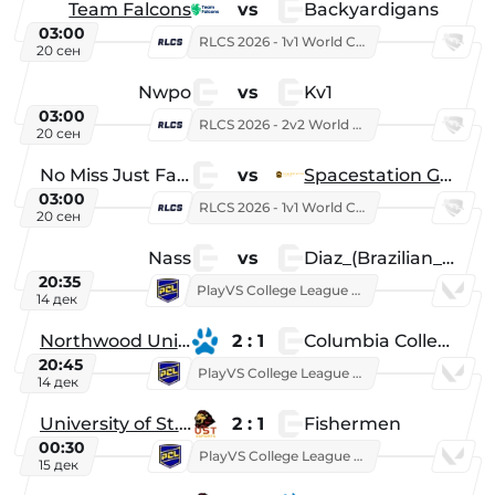
Team Falcons
vs
Backyardigans
03:00
RLCS 2026 - 1v1 World Championship
20 сен
Nwpo
vs
Kv1
03:00
RLCS 2026 - 2v2 World Championship
20 сен
No Miss Just Fake
vs
Spacestation Gaming
03:00
RLCS 2026 - 1v1 World Championship
20 сен
Nass
vs
Diaz_(Brazilian_Player)
20:35
PlayVS College League 2025: Fall
14 дек
Northwood University
2 : 1
Columbia College
20:45
PlayVS College League 2025: Fall
14 дек
University of St. Thomas
2 : 1
Fishermen
00:30
PlayVS College League 2025: Fall
15 дек