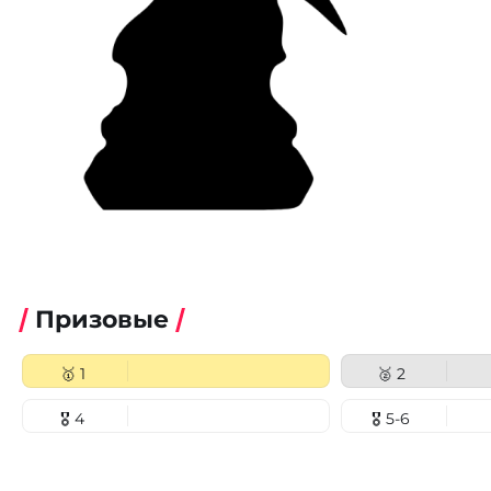
Призовые
🥇 1
🥈 2
🎖 4
🎖 5-6