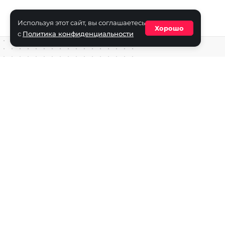
Используя этот сайт, вы соглашаетесь
Хорошо
с
Политика конфиденциальности
Средство массовой информации сетевое издание «ECha
зарегистрировано в Федеральной службе по надзору в с
информационных технологий и массовых коммуникаций
(Роскомнадзор) 29 октября 2025 г., свидетельство о рег
ФС77-90271
Учредитель СМИ «EChamp.ru»: ИП Чередник А.В.
Главный редактор СМИ «EChamp.ru»: Чередник А.В.
Телефон редакции: +7 (495) 134-14-54
E-mail :
info@echamp.ru
Игры