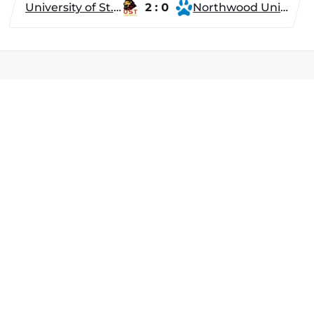
University of St. Thomas
2 : 0
Northwood University
Разделы
Новости
Турниры
ти
Игроки
Команды