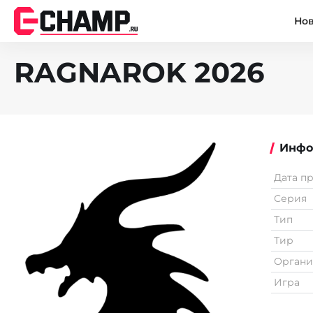
Но
RAGNAROK 2026
Инфо
Дата п
Серия
Тип
Тир
Органи
Игра