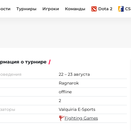
вости
Турниры
Игроки
Команды
Dota 2
CS
рмация о турнире
роведения
22 – 23 августа
Ragnarok
offline
2
заторы
Valquiria E-Sports
Fighting Games