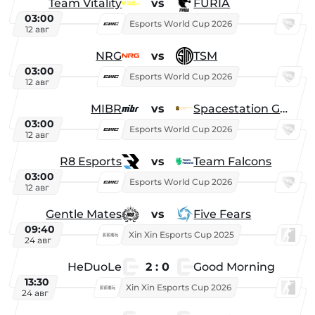
Team Vitality
vs
FURIA
03:00
Esports World Cup 2026
12 авг
NRG
vs
TSM
03:00
Esports World Cup 2026
12 авг
MIBR
vs
Spacestation Gaming
03:00
Esports World Cup 2026
12 авг
R8 Esports
vs
Team Falcons
03:00
Esports World Cup 2026
12 авг
Gentle Mates
vs
Five Fears
09:40
Xin Xin Esports Cup 2025
24 авг
HeDuoLe
2 : 0
Good Morning
13:30
Xin Xin Esports Cup 2026
24 авг