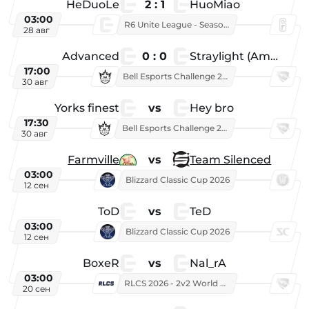
HeDuoLe
2 : 1
HuoMiao
03:00
R6 Unite League - Season 1
28 авг
Advanced
0 : 0
Straylight (American team)
17:00
Bell Esports Challenge 2026
30 авг
Yorks finest
vs
Hey bro
17:30
Bell Esports Challenge 2026
30 авг
Farmville
vs
Team Silenced
03:00
Blizzard Classic Cup 2026
12 сен
ToD
vs
TeD
03:00
Blizzard Classic Cup 2026
12 сен
BoxeR
vs
Nal_rA
03:00
RLCS 2026 - 2v2 World Championship
20 сен