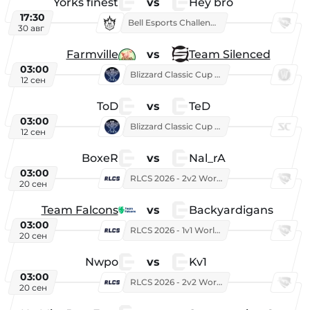
Yorks finest
vs
Hey bro
17:30
Bell Esports Challenge 2026
30 авг
Farmville
vs
Team Silenced
03:00
Blizzard Classic Cup 2026
12 сен
ToD
vs
TeD
03:00
Blizzard Classic Cup 2026
12 сен
BoxeR
vs
Nal_rA
03:00
RLCS 2026 - 2v2 World Championship
20 сен
Team Falcons
vs
Backyardigans
03:00
RLCS 2026 - 1v1 World Championship
20 сен
Nwpo
vs
Kv1
03:00
RLCS 2026 - 2v2 World Championship
20 сен