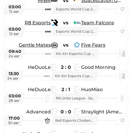
MIBR
vs
Spacestation Gaming
03:00
Esports World Cup 2026
12 авг
R8 Esports
vs
Team Falcons
03:00
Esports World Cup 2026
12 авг
Gentle Mates
vs
Five Fears
09:40
Xin Xin Esports Cup 2025
24 авг
HeDuoLe
2 : 0
Good Morning
13:30
Xin Xin Esports Cup 2026
24 авг
HeDuoLe
2 : 1
HuoMiao
03:00
R6 Unite League - Season 1
28 авг
Advanced
0 : 0
Straylight (American team)
17:00
Bell Esports Challenge 2026
30 авг