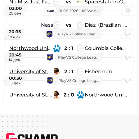
No Miss Just Fake
vs
Spacestation Gaming
03:00
RLCS 2026 - 1v1 World Championship
20 сен
Nass
vs
Diaz_(Brazilian_Player)
20:35
PlayVS College League 2025: Fall
14 дек
Northwood University
2 : 1
Columbia College
20:45
PlayVS College League 2025: Fall
14 дек
University of St. Thomas
2 : 1
Fishermen
00:30
PlayVS College League 2025: Fall
15 дек
University of St. Thomas
2 : 0
Northwood University