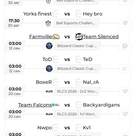
Bell Esports Challenge 2026
30 авг
Yorks finest
vs
Hey bro
17:30
Bell Esports Challenge 2026
30 авг
Farmville
vs
Team Silenced
03:00
Blizzard Classic Cup 2026
12 сен
ToD
vs
TeD
03:00
Blizzard Classic Cup 2026
12 сен
BoxeR
vs
Nal_rA
03:00
RLCS 2026 - 2v2 World Championship
20 сен
Team Falcons
vs
Backyardigans
03:00
RLCS 2026 - 1v1 World Championship
20 сен
Nwpo
vs
Kv1
03:00