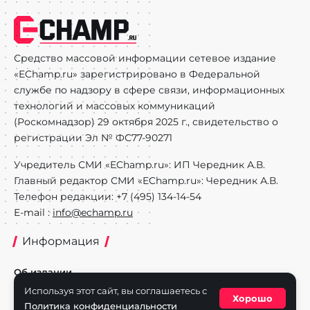
Средство массовой информации сетевое издание
«EChamp.ru» зарегистрировано в Федеральной
службе по надзору в сфере связи, информационных
технологий и массовых коммуникаций
(Роскомнадзор) 29 октября 2025 г., свидетельство о
регистрации Эл № ФС77-90271
Учредитель СМИ «EChamp.ru»: ИП Чередник А.В.
Главный редактор СМИ «EChamp.ru»: Чередник А.В.
Телефон редакции: +7 (495) 134-14-54
E-mail :
info@echamp.ru
Информация
Об издании
Используя этот сайт, вы соглашаетесь с
Реклама на портале
Хорошо
Политика конфиденциальности