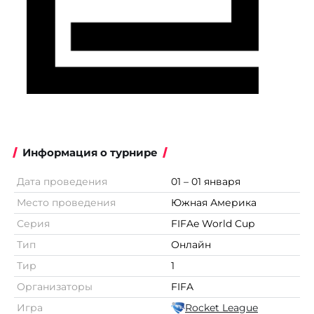
Информация о турнире
Дата проведения
01 – 01 января
Место проведения
Южная Америка
Серия
FIFAe World Cup
Тип
Онлайн
Тир
1
Организаторы
FIFA
Игра
Rocket League