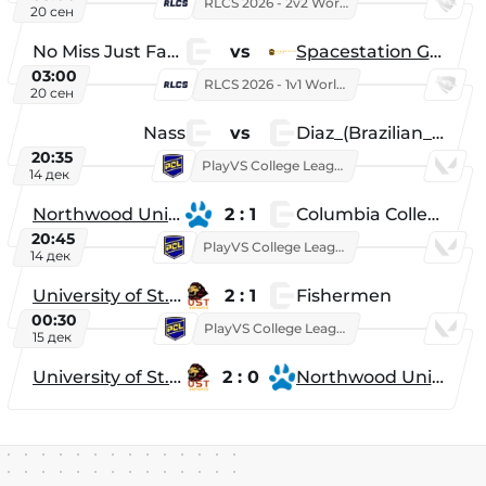
RLCS 2026 - 2v2 World Championship
20 сен
No Miss Just Fake
vs
Spacestation Gaming
03:00
RLCS 2026 - 1v1 World Championship
20 сен
Nass
vs
Diaz_(Brazilian_Player)
20:35
PlayVS College League 2025: Fall
14 дек
Northwood University
2 : 1
Columbia College
20:45
PlayVS College League 2025: Fall
14 дек
University of St. Thomas
2 : 1
Fishermen
00:30
PlayVS College League 2025: Fall
15 дек
University of St. Thomas
2 : 0
Northwood University