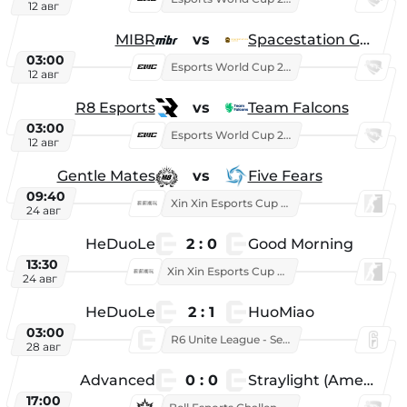
12 авг
MIBR
vs
Spacestation Gaming
03:00
Esports World Cup 2026
12 авг
R8 Esports
vs
Team Falcons
03:00
Esports World Cup 2026
12 авг
Gentle Mates
vs
Five Fears
09:40
Xin Xin Esports Cup 2025
24 авг
HeDuoLe
2 : 0
Good Morning
13:30
Xin Xin Esports Cup 2026
24 авг
HeDuoLe
2 : 1
HuoMiao
03:00
R6 Unite League - Season 1
28 авг
Advanced
0 : 0
Straylight (American team)
17:00