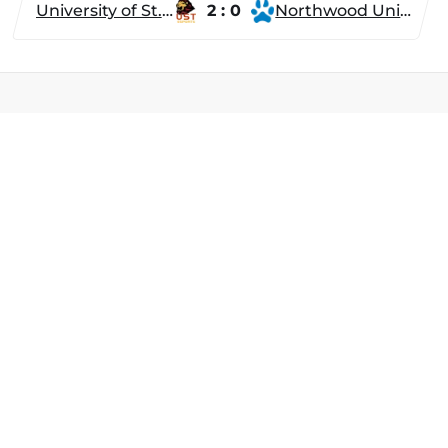
University of St. Thomas
2 : 0
Northwood University
Разделы
Новости
Турниры
ти
Игроки
Команды