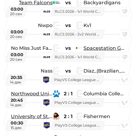
Team Falcons
vs
Backyardigans
03:00
RLCS 2026 - 1v1 World Championship
20 сен
Nwpo
vs
Kv1
03:00
RLCS 2026 - 2v2 World Championship
20 сен
No Miss Just Fake
vs
Spacestation Gaming
03:00
RLCS 2026 - 1v1 World Championship
20 сен
Nass
vs
Diaz_(Brazilian_Player)
20:35
PlayVS College League 2025: Fall
14 дек
Northwood University
2 : 1
Columbia College
20:45
PlayVS College League 2025: Fall
14 дек
University of St. Thomas
2 : 1
Fishermen
00:30
PlayVS College League 2025: Fall
15 дек