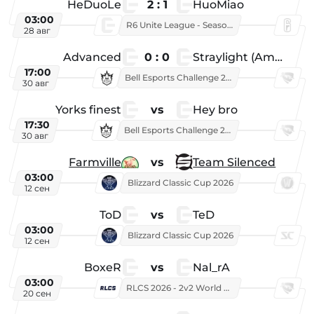
HeDuoLe
2 : 1
HuoMiao
03:00
R6 Unite League - Season 1
28 авг
Advanced
0 : 0
Straylight (American team)
17:00
Bell Esports Challenge 2026
30 авг
Yorks finest
vs
Hey bro
17:30
Bell Esports Challenge 2026
30 авг
Farmville
vs
Team Silenced
03:00
Blizzard Classic Cup 2026
12 сен
ToD
vs
TeD
03:00
Blizzard Classic Cup 2026
12 сен
BoxeR
vs
Nal_rA
03:00
RLCS 2026 - 2v2 World Championship
20 сен