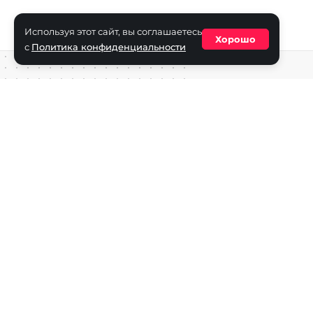
Используя этот сайт, вы соглашаетесь
Хорошо
с
Политика конфиденциальности
Средство массовой информации сетевое издание «ECha
зарегистрировано в Федеральной службе по надзору в с
информационных технологий и массовых коммуникаций
(Роскомнадзор) 29 октября 2025 г., свидетельство о рег
ФС77-90271
Учредитель СМИ «EChamp.ru»: ИП Чередник А.В.
Главный редактор СМИ «EChamp.ru»: Чередник А.В.
Телефон редакции: +7 (495) 134-14-54
E-mail :
info@echamp.ru
Игры