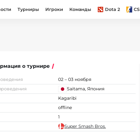
вости
Турниры
Игроки
Команды
Dota 2
CS
рмация о турнире
роведения
02 – 03 ноября
проведения
Saitama, Япония
Kagaribi
offline
1
Super Smash Bros.