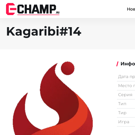
Но
Kagaribi#14
Инфо
Дата п
Место 
Серия
Тип
Тир
Игра