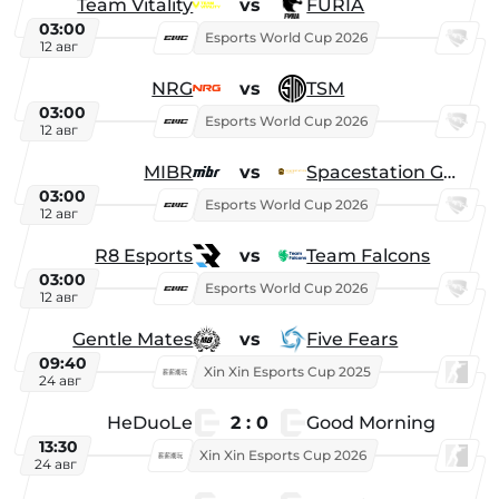
Team Vitality
vs
FURIA
03:00
Esports World Cup 2026
12 авг
NRG
vs
TSM
03:00
Esports World Cup 2026
12 авг
MIBR
vs
Spacestation Gaming
03:00
Esports World Cup 2026
12 авг
R8 Esports
vs
Team Falcons
03:00
Esports World Cup 2026
12 авг
Gentle Mates
vs
Five Fears
09:40
Xin Xin Esports Cup 2025
24 авг
HeDuoLe
2 : 0
Good Morning
13:30
Xin Xin Esports Cup 2026
24 авг