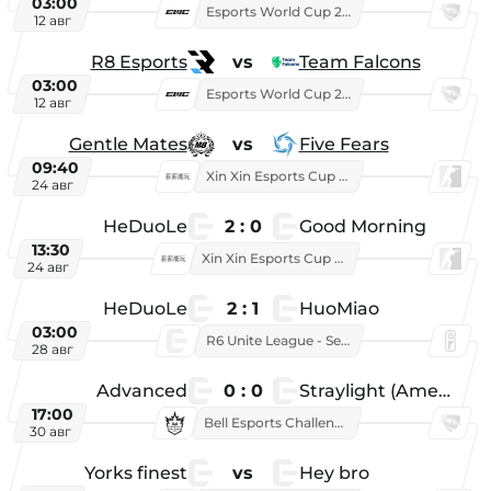
03:00
Esports World Cup 2026
12 авг
R8 Esports
vs
Team Falcons
03:00
Esports World Cup 2026
12 авг
Gentle Mates
vs
Five Fears
09:40
Xin Xin Esports Cup 2025
24 авг
HeDuoLe
2 : 0
Good Morning
13:30
Xin Xin Esports Cup 2026
24 авг
HeDuoLe
2 : 1
HuoMiao
03:00
R6 Unite League - Season 1
28 авг
Advanced
0 : 0
Straylight (American team)
17:00
Bell Esports Challenge 2026
30 авг
Yorks finest
vs
Hey bro