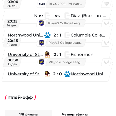
03:00
RLCS 2026 - 1v1 World Championship
20 сен
Nass
vs
Diaz_(Brazilian_Player)
20:35
PlayVS College League 2025: Fall
14 дек
Northwood University
2 : 1
Columbia College
20:45
PlayVS College League 2025: Fall
14 дек
University of St. Thomas
2 : 1
Fishermen
00:30
PlayVS College League 2025: Fall
15 дек
University of St. Thomas
2 : 0
Northwood University
Плей-офф
1/8 финала
Четвертьфинал
Ф