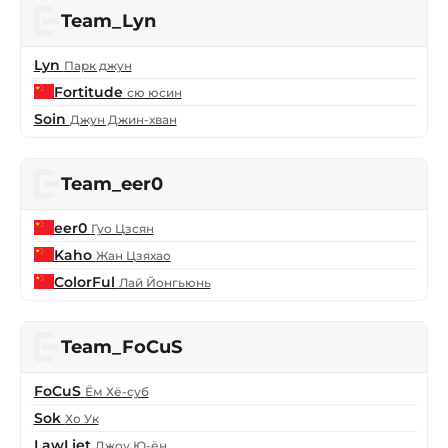
Team_Lyn
Lyn
Парк джун
Fortitude
сю юсин
Soin
Джун Джин-хван
Team_eer0
eer0
Гуо Цзсян
Kaho
Жан Цзяхао
ColorFul
Лай Йонгьюнь
Team_FoCuS
FoCuS
Ём Хё-суб
Sok
Хо Ук
LawLiet
Джоу Ю-ён