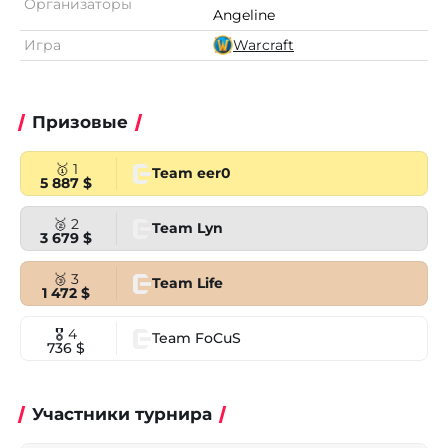
Организаторы
Angeline
Игра
Warcraft
Призовые
🥇 1
Team eer0
5 887 $
🥈 2
Team Lyn
3 679 $
🥉 3
Team Life
1 472 $
🎖 4
Team FoCuS
736 $
Участники турнира