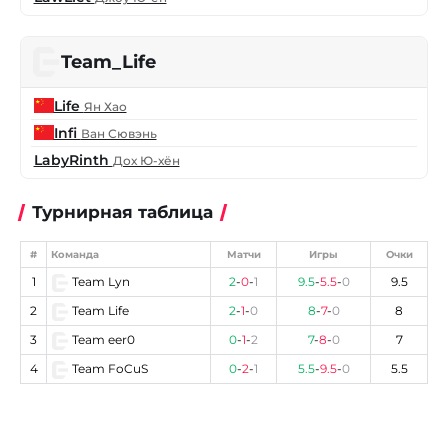
Team_Life
Life
Ян Хао
Infi
Ван Сювэнь
LabyRinth
Дох Ю-хён
Турнирная таблица
#
Команда
Матчи
Игры
Очки
1
Team Lyn
2
-
0
-
1
9.5
-
5.5
-
0
9.5
2
Team Life
2
-
1
-
0
8
-
7
-
0
8
3
Team eer0
0
-
1
-
2
7
-
8
-
0
7
4
Team FoCuS
0
-
2
-
1
5.5
-
9.5
-
0
5.5