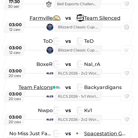
17:30
Bell Esports Challenge 2026
30 авг
Farmville
vs
Team Silenced
03:00
Blizzard Classic Cup 2026
12 сен
ToD
vs
TeD
03:00
Blizzard Classic Cup 2026
12 сен
BoxeR
vs
Nal_rA
03:00
RLCS 2026 - 2v2 World Championship
20 сен
Team Falcons
vs
Backyardigans
03:00
RLCS 2026 - 1v1 World Championship
20 сен
Nwpo
vs
Kv1
03:00
RLCS 2026 - 2v2 World Championship
20 сен
No Miss Just Fake
vs
Spacestation Gaming