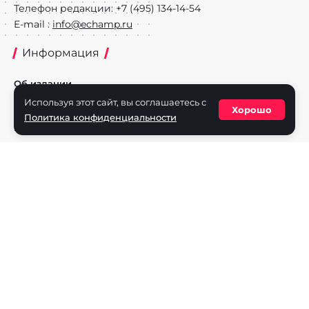
Телефон редакции: +7 (495) 134-14-54
E-mail :
info@echamp.ru
Информация
Об издании
Используя этот сайт, вы соглашаетесь с
Реклама на портале
Хорошо
Политика конфиденциальности
Политика конфиденциальности
Разделы
Новости
Турниры
Игроки
Команды
Игры