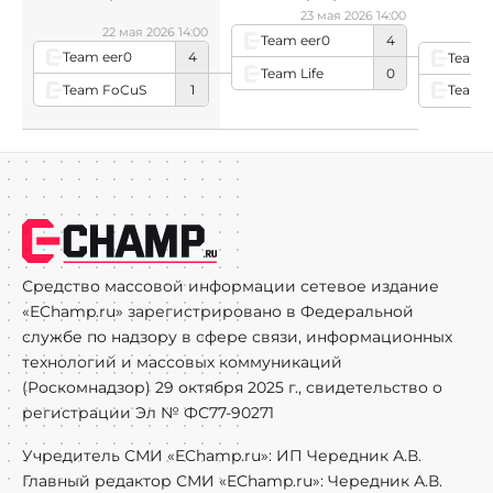
23 мая 2026 14:00
22 мая 2026 14:00
2
Team eer0
4
Team eer0
4
Team 
Team Life
0
Team FoCuS
1
Team 
Средство массовой информации сетевое издание
«EChamp.ru» зарегистрировано в Федеральной
службе по надзору в сфере связи, информационных
технологий и массовых коммуникаций
(Роскомнадзор) 29 октября 2025 г., свидетельство о
регистрации Эл № ФС77-90271
Учредитель СМИ «EChamp.ru»: ИП Чередник А.В.
Главный редактор СМИ «EChamp.ru»: Чередник А.В.