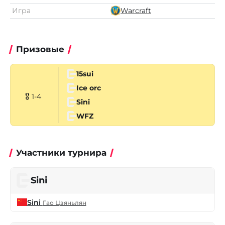
Игра
Warcraft
Призовые
15sui
Ice orc
🎖 1-4
Sini
WFZ
Участники турнира
Sini
Sini
Гао Цзяньлян