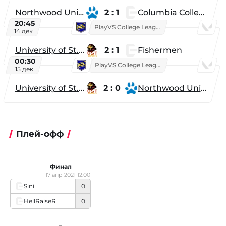
Northwood University
2 : 1
Columbia College
20:45
PlayVS College League 2025: Fall
14 дек
University of St. Thomas
2 : 1
Fishermen
00:30
PlayVS College League 2025: Fall
15 дек
University of St. Thomas
2 : 0
Northwood University
Плей-офф
Финал
17 апр 2021 12:00
Sini
0
HellRaiseR
0