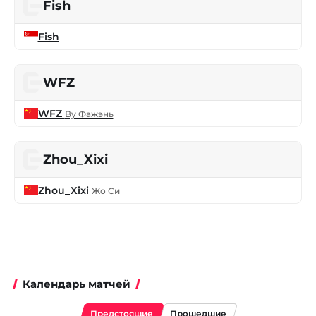
Fish
Fish
WFZ
WFZ
Ву Фажэнь
Zhou_Xixi
Zhou_Xixi
Жо Си
Календарь матчей
Предстоящие
Прошедшие