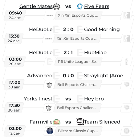
Gentle Mates
vs
Five Fears
09:40
Xin Xin Esports Cup 2025
24 авг
HeDuoLe
2 : 0
Good Morning
13:30
Xin Xin Esports Cup 2026
24 авг
HeDuoLe
2 : 1
HuoMiao
03:00
R6 Unite League - Season 1
28 авг
Advanced
0 : 0
Straylight (American team)
17:00
Bell Esports Challenge 2026
30 авг
Yorks finest
vs
Hey bro
17:30
Bell Esports Challenge 2026
30 авг
Farmville
vs
Team Silenced
03:00
Blizzard Classic Cup 2026
12 сен