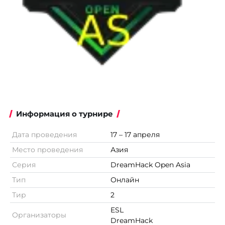
Информация о турнире
Дата проведения
17 – 17 апреля
Место проведения
Азия
Серия
DreamHack Open Asia
Тип
Онлайн
Тир
2
ESL
Организаторы
DreamHack