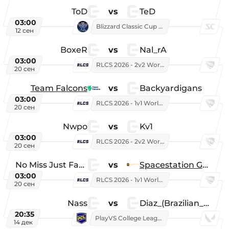
ToD
vs
TeD
03:00
Blizzard Classic Cup 2026
12 сен
BoxeR
vs
Nal_rA
03:00
RLCS 2026 - 2v2 World Championship
20 сен
Team Falcons
vs
Backyardigans
03:00
RLCS 2026 - 1v1 World Championship
20 сен
Nwpo
vs
Kv1
03:00
RLCS 2026 - 2v2 World Championship
20 сен
No Miss Just Fake
vs
Spacestation Gaming
03:00
RLCS 2026 - 1v1 World Championship
20 сен
Nass
vs
Diaz_(Brazilian_Player)
20:35
PlayVS College League 2025: Fall
14 дек