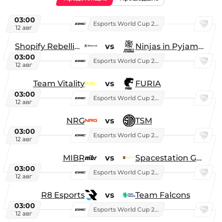
03:00
Esports World Cup 2026
12 авг
Shopify Rebellion
vs
Ninjas in Pyjamas
03:00
Esports World Cup 2026
12 авг
Team Vitality
vs
FURIA
03:00
Esports World Cup 2026
12 авг
NRG
vs
TSM
03:00
Esports World Cup 2026
12 авг
MIBR
vs
Spacestation Gaming
03:00
Esports World Cup 2026
12 авг
R8 Esports
vs
Team Falcons
03:00
Esports World Cup 2026
12 авг