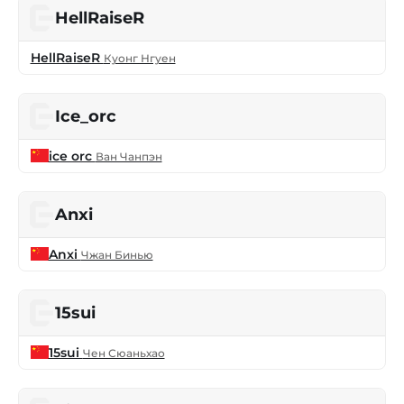
HellRaiseR
HellRaiseR
Куонг Нгуен
Ice_orc
ice orc
Ван Чанпэн
Anxi
Anxi
Чжан Бинью
15sui
15sui
Чен Сюаньхао