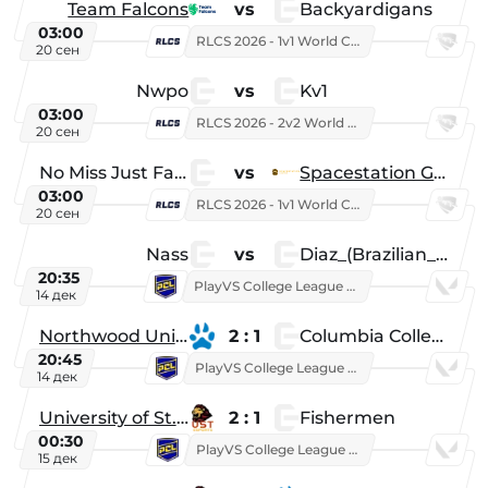
Team Falcons
vs
Backyardigans
03:00
RLCS 2026 - 1v1 World Championship
20 сен
Nwpo
vs
Kv1
03:00
RLCS 2026 - 2v2 World Championship
20 сен
No Miss Just Fake
vs
Spacestation Gaming
03:00
RLCS 2026 - 1v1 World Championship
20 сен
Nass
vs
Diaz_(Brazilian_Player)
20:35
PlayVS College League 2025: Fall
14 дек
Northwood University
2 : 1
Columbia College
20:45
PlayVS College League 2025: Fall
14 дек
University of St. Thomas
2 : 1
Fishermen
00:30
PlayVS College League 2025: Fall
15 дек