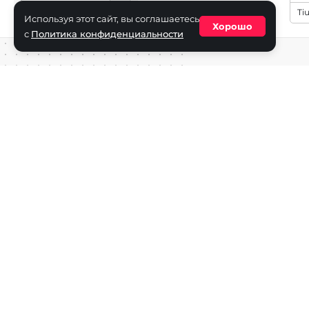
Ti
Используя этот сайт, вы соглашаетесь
Хорошо
с
Политика конфиденциальности
Средство массовой информации сетевое издание «ECha
зарегистрировано в Федеральной службе по надзору в с
информационных технологий и массовых коммуникаций
(Роскомнадзор) 29 октября 2025 г., свидетельство о рег
ФС77-90271
Учредитель СМИ «EChamp.ru»: ИП Чередник А.В.
Главный редактор СМИ «EChamp.ru»: Чередник А.В.
Телефон редакции: +7 (495) 134-14-54
E-mail :
info@echamp.ru
Игры