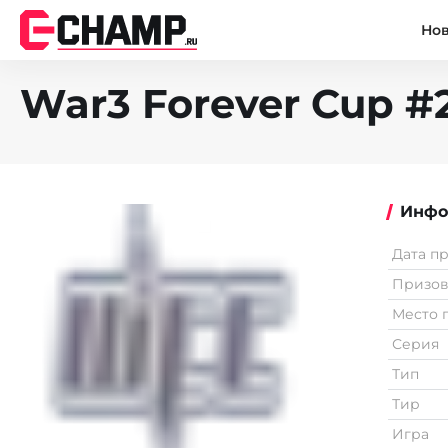
Но
War3 Forever Cup #
Инфо
Дата п
Призо
Место 
Серия
Тип
Тир
Игра