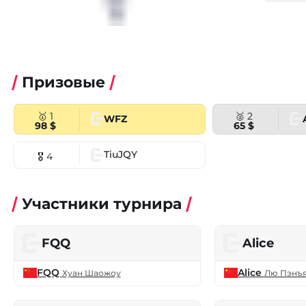
Призовые
🥇 1
🥈 2
WFZ
98 $
65 $
TiuJQY
🎖 4
Участники турнира
FQQ
Alice
FQQ
Alice
Хуан Шаожоу
Лю Пэнъ