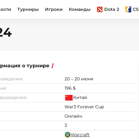
вости
Турниры
Игроки
Команды
Dota 2
CS
24
рмация о турнире
роведения
20 – 20 июня
вые
196 $
проведения
Китай
War3 Forever Cup
Онлайн
3
Warcraft