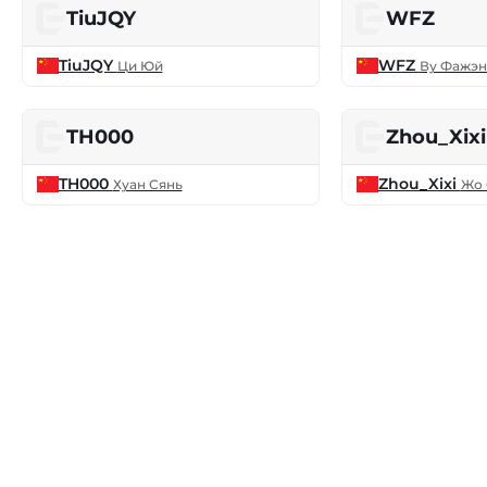
TiuJQY
WFZ
TiuJQY
WFZ
Ци Юй
Ву Фажэн
TH000
Zhou_Xixi
TH000
Zhou_Xixi
Хуан Сянь
Жо 