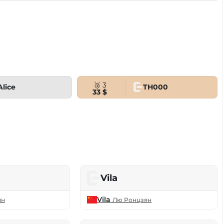
🥉 3
Alice
TH000
33 $
Vila
Vila
ян
Лю Ронцзян