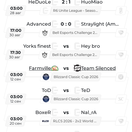
HeDuoLe
2 : 1
HuoMiao
03:00
R6 Unite League - Season 1
28 авг
Advanced
0 : 0
Straylight (American team)
17:00
Bell Esports Challenge 2026
30 авг
Yorks finest
vs
Hey bro
17:30
Bell Esports Challenge 2026
30 авг
Farmville
vs
Team Silenced
03:00
Blizzard Classic Cup 2026
12 сен
ToD
vs
TeD
03:00
Blizzard Classic Cup 2026
12 сен
BoxeR
vs
Nal_rA
03:00
RLCS 2026 - 2v2 World Championship
20 сен