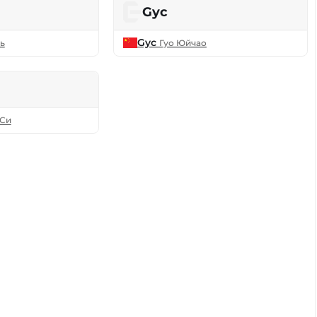
Gyc
Gyc
ь
Гуо Юйчао
Си