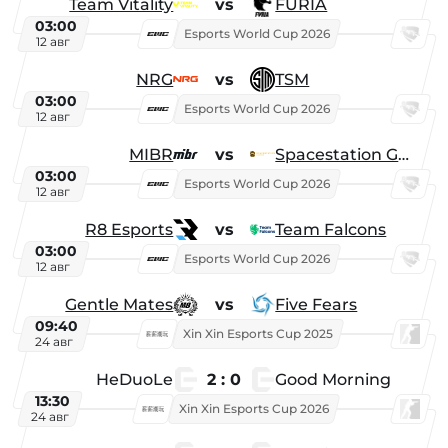
Team Vitality
vs
FURIA
03:00
Esports World Cup 2026
12 авг
NRG
vs
TSM
03:00
Esports World Cup 2026
12 авг
MIBR
vs
Spacestation Gaming
03:00
Esports World Cup 2026
12 авг
R8 Esports
vs
Team Falcons
03:00
Esports World Cup 2026
12 авг
Gentle Mates
vs
Five Fears
09:40
Xin Xin Esports Cup 2025
24 авг
HeDuoLe
2 : 0
Good Morning
13:30
Xin Xin Esports Cup 2026
24 авг