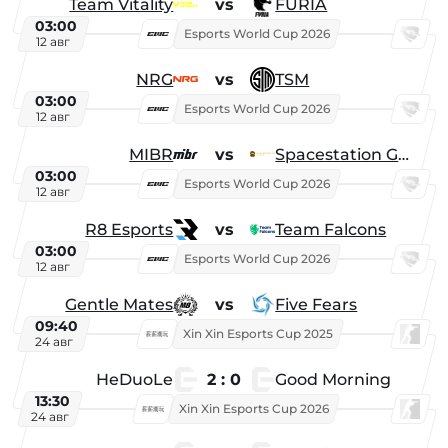
Team Vitality
vs
FURIA
03:00
Esports World Cup 2026
12 авг
NRG
vs
TSM
03:00
Esports World Cup 2026
12 авг
MIBR
vs
Spacestation Gaming
03:00
Esports World Cup 2026
12 авг
R8 Esports
vs
Team Falcons
03:00
Esports World Cup 2026
12 авг
Gentle Mates
vs
Five Fears
09:40
Xin Xin Esports Cup 2025
24 авг
HeDuoLe
2 : 0
Good Morning
13:30
Xin Xin Esports Cup 2026
24 авг