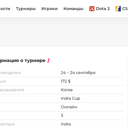
вости
Турниры
Игроки
Команды
Dota 2
CS
рмация о турнире
роведения
24 – 24 сентября
вые
172 $
проведения
Korea
Indra Cup
Онлайн
3
заторы
Indra