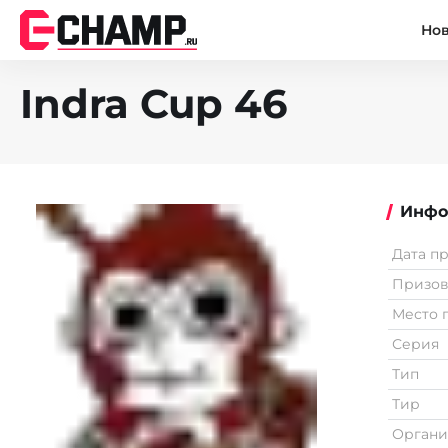
Но
Indra Cup 46
Инфо
Дата п
Призо
Место 
Серия
Тип
Тир
Органи