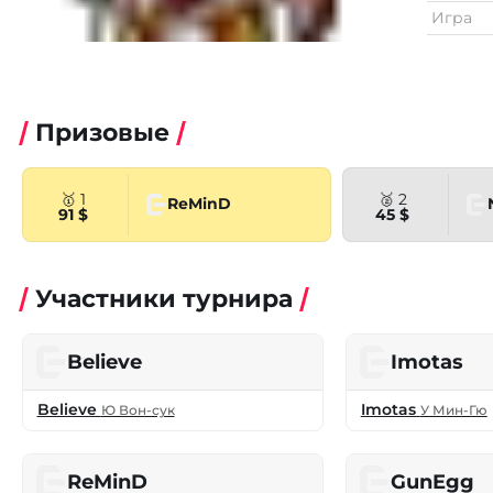
Игра
Призовые
🥇 1
🥈 2
ReMinD
91 $
45 $
Участники турнира
Believe
Imotas
Believe
Imotas
Ю Вон-сук
У Мин-Гю
ReMinD
GunEgg