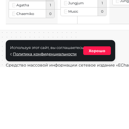
Jung
Jungjum
1
Agatha
1
Music
0
Chaemiko
0
Используя этот сайт, вы соглашаетесь
Хорошо
с
Политика конфиденциальности
Средство массовой информации сетевое издание «ECha
зарегистрировано в Федеральной службе по надзору в с
информационных технологий и массовых коммуникаций
(Роскомнадзор) 29 октября 2025 г., свидетельство о рег
ФС77-90271
Учредитель СМИ «EChamp.ru»: ИП Чередник А.В.
Главный редактор СМИ «EChamp.ru»: Чередник А.В.
Телефон редакции: +7 (495) 134-14-54
E-mail :
info@echamp.ru