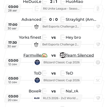
HeDuoLe
2 : 1
HuoMiao
03:00
R6 Unite League - Season 1
28 авг
Advanced
0 : 0
Straylight (American team)
17:00
Bell Esports Challenge 2026
30 авг
Yorks finest
vs
Hey bro
17:30
Bell Esports Challenge 2026
30 авг
Farmville
vs
Team Silenced
03:00
Blizzard Classic Cup 2026
12 сен
ToD
vs
TeD
03:00
Blizzard Classic Cup 2026
12 сен
BoxeR
vs
Nal_rA
03:00
RLCS 2026 - 2v2 World Championship
20 сен