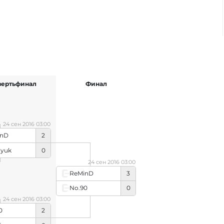
вертьфинал
Финал
24 сен 2016 03:00
inD
2
yuk
0
24 сен 2016 03:00
ReMinD
3
No.90
0
24 сен 2016 03:00
0
2