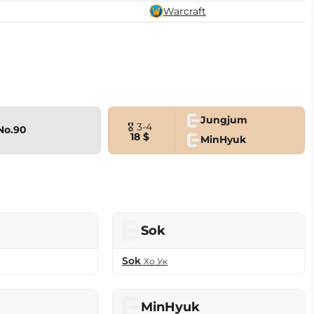
Warcraft
Jungjum
🎖 3-4
No.90
18 $
MinHyuk
Sok
Sok
Хо Ук
MinHyuk