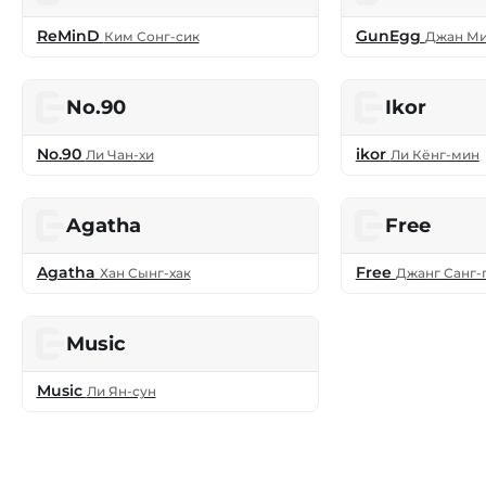
ReMinD
GunEgg
Ким Сонг-сик
Джан Ми
No.90
Ikor
No.90
ikor
Ли Чан-хи
Ли Кёнг-мин
Agatha
Free
Agatha
Free
Хан Сынг-хак
Джанг Санг-
Music
Music
Ли Ян-сун