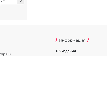
jum
0
Информация
Об издании
mp.ru»
Реклама на портале
фере связи,
Политика конфиденциальнос
истрации Эл №