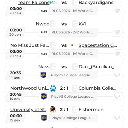
Team Falcons
vs
Backyardigans
03:00
RLCS 2026 - 1v1 World Championship
20 сен
Nwpo
vs
Kv1
03:00
RLCS 2026 - 2v2 World Championship
20 сен
No Miss Just Fake
vs
Spacestation Gaming
03:00
RLCS 2026 - 1v1 World Championship
20 сен
Nass
vs
Diaz_(Brazilian_Player)
20:35
PlayVS College League 2025: Fall
14 дек
Northwood University
2 : 1
Columbia College
20:45
PlayVS College League 2025: Fall
14 дек
University of St. Thomas
2 : 1
Fishermen
00:30
PlayVS College League 2025: Fall
15 дек