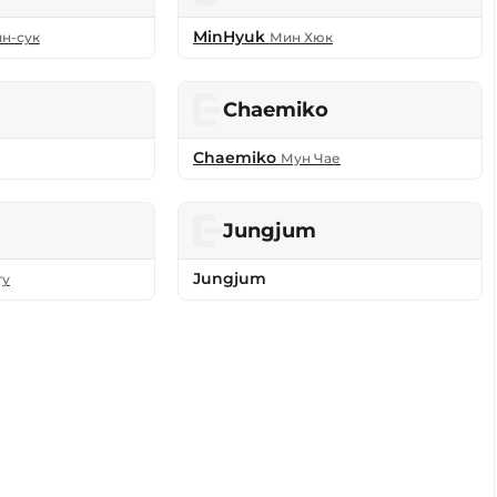
MinHyuk
н-сук
Мин Хюк
Chaemiko
Chaemiko
Мун Чае
Jungjum
Jungjum
гу