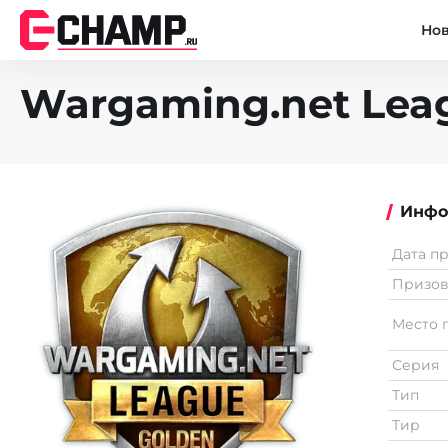
Но
Wargaming.net Leag
Инфо
Дата п
Призо
Место 
Серия
Тип
Тир