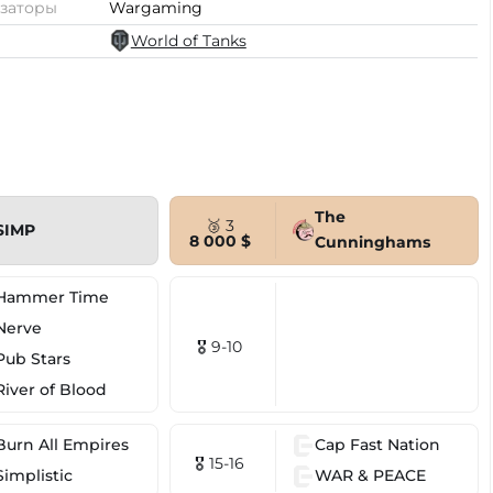
заторы
Wargaming
World of Tanks
The
🥉 3
SIMP
8 000 $
Cunninghams
Hammer Time
Nerve
🎖 9-10
Pub Stars
River of Blood
Burn All Empires
Cap Fast Nation
🎖 15-16
Simplistic
WAR & PEACE