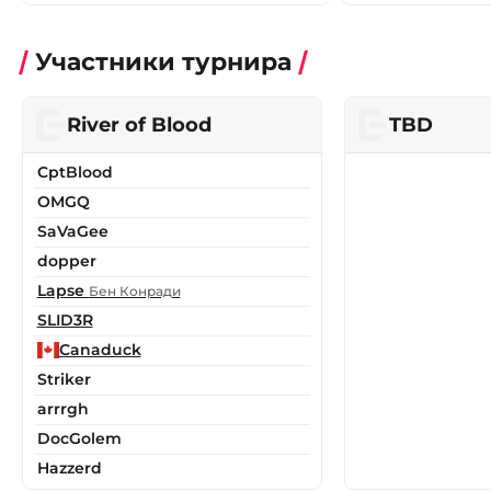
Участники турнира
River of Blood
TBD
CptBlood
OMGQ
SaVaGee
dopper
Lapse
Бен Конради
SLID3R
Canaduck
Striker
arrrgh
DocGolem
Hazzerd