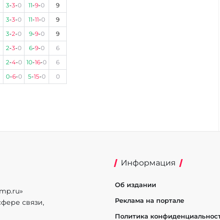
3
-
3
-
0
11
-
9
-
0
9
3
-
3
-
0
11
-
11
-
0
9
3
-
2
-
0
9
-
9
-
0
9
2
-
3
-
0
6
-
9
-
0
6
2
-
4
-
0
10
-
16
-
0
6
0
-
6
-
0
5
-
15
-
0
0
Информация
Об издании
mp.ru»
Реклама на портале
фере связи,
Политика конфиденциальнос