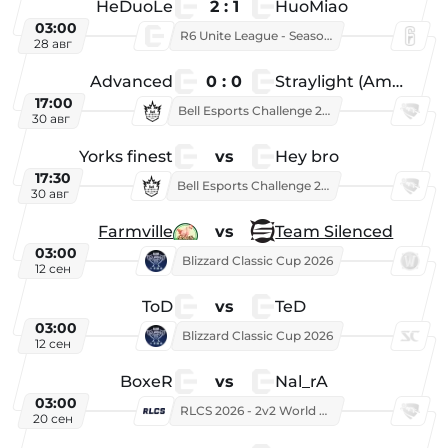
HeDuoLe
2 : 1
HuoMiao
03:00
R6 Unite League - Season 1
28 авг
Advanced
0 : 0
Straylight (American team)
17:00
Bell Esports Challenge 2026
30 авг
Yorks finest
vs
Hey bro
17:30
Bell Esports Challenge 2026
30 авг
Farmville
vs
Team Silenced
03:00
Blizzard Classic Cup 2026
12 сен
ToD
vs
TeD
03:00
Blizzard Classic Cup 2026
12 сен
BoxeR
vs
Nal_rA
03:00
RLCS 2026 - 2v2 World Championship
20 сен