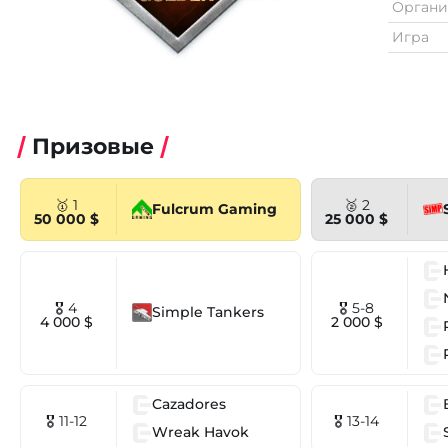
Органи
Игра
Призовые
🥇 1
🥈 2
Fulcrum Gaming
50 000 $
25 000 $
🎖 4
🎖 5-8
Simple Tankers
4 000 $
2 000 $
Cazadores
🎖 11-12
🎖 13-14
Wreak Havok