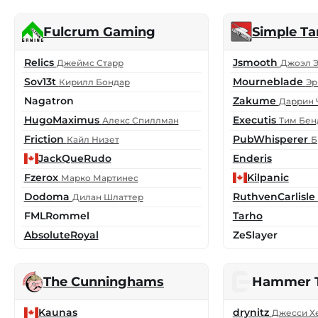
Fulcrum Gaming
Simple Ta
Relics
Jsmooth
Джеймс Старр
Джоэл Э
Sov13t
Mourneblade
Кирилл Бондар
Эр
Nagatron
Zakume
Даррин 
HugoMaximus
Executis
Алекс Спиллман
Тим Бе
Friction
PubWhisperer
Кайл Низет
Б
JackQueRudo
Enderis
Fzerox
Kilpanic
Марко Мартинес
Dodoma
RuthvenCarlisle
Дилан Шлаттер
FMLRommel
Tarho
AbsoluteRoyal
ZeSlayer
The Cunninghams
Hammer 
Kaunas
drynitz
Джесси Х