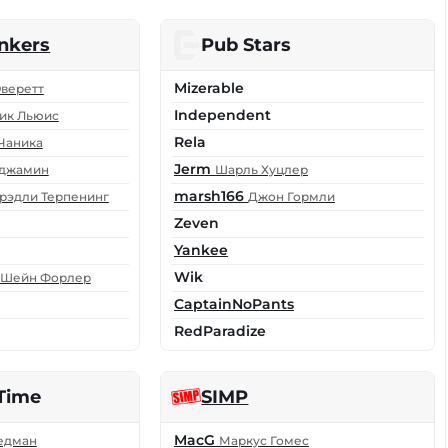
nkers
Pub Stars
Mizerable
веретт
Independent
ик Льюис
Rela
Чаника
Jerm
нджамин
Шарль Хуцлер
marsh166
рэдли Терпенинг
Джон Гормли
Zeven
Yankee
Wik
Шейн Форлер
CaptainNoPants
RedParadize
Time
SIMP
MacG
едман
Маркус Гомес