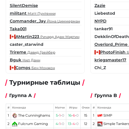
SilentDemise
Zazie
militant
Liebestod
Мэтт Пунтенни
Commander_Jay
NYPD
Йона Циммерман
Taka001
tanker91
AMartin223
DekklinOfDeath
Ричард Адам Мартин
caster_starwind
Overlord_Prime
Trireme
PhotoFinish
Давид Грейбер
Б
Bguk
kriegsmaster17
Нил Данн
Comps
Chi_Z
Бен Монжон
Турнирные таблицы
Группа A
Группа B
#
Команда
Матчи
Игры
Очки
#
Команда
1
The Cunninghams
5
-
1
-
0
16
-
6
-
0
15
1
SIMP
2
Fulcrum Gaming
4
-
1
-
0
13
-
4
-
0
12
2
Simple Tanker