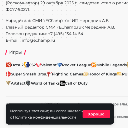
(Роскомнадзор) 29 октября 2025 г., свидетельство о рег
ФС77-90271
Учредитель СМИ «EChamp.ru»: ИП Чередник А.В.
Главный редактор СМИ «EChamp.ru»: Чередник А.В.
Телефон редакции: +7 (495) 134-14-54
E-mail :
info@echamp.ru
Игры
Dota 2
CS2
Valorant
Rocket League
Mobile Legends
Super Smash Bros.
Fighting Games
Honor of Kings
PU
Artifact
World of Tanks
Call of Duty
Авторское право © 2025 EChamp.ru. Все права на материал
и смежных правах.
Используя этот сайт, вы соглашаетесь
Хорошо
При любом использовании материалов сайта активная ссыл
с
Политика конфиденциальности
Для лиц старше 16 лет