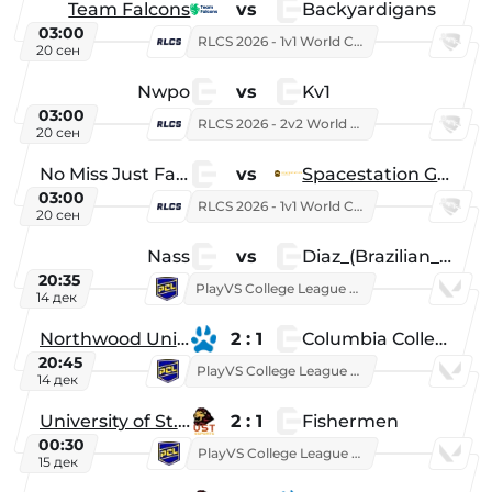
Team Falcons
vs
Backyardigans
03:00
RLCS 2026 - 1v1 World Championship
20 сен
Nwpo
vs
Kv1
03:00
RLCS 2026 - 2v2 World Championship
20 сен
No Miss Just Fake
vs
Spacestation Gaming
03:00
RLCS 2026 - 1v1 World Championship
20 сен
Nass
vs
Diaz_(Brazilian_Player)
20:35
PlayVS College League 2025: Fall
14 дек
Northwood University
2 : 1
Columbia College
20:45
PlayVS College League 2025: Fall
14 дек
University of St. Thomas
2 : 1
Fishermen
00:30
PlayVS College League 2025: Fall
15 дек