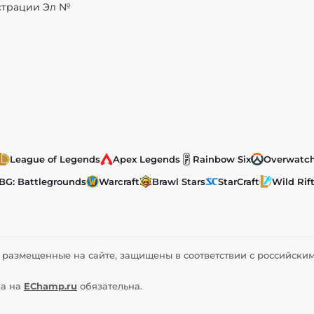
истрации Эл №
League of Legends
Apex Legends
Rainbow Six
Overwatc
BG: Battlegrounds
Warcraft
Brawl Stars
StarCraft
Wild Rif
ы, размещенные на сайте, защищены в соответствии с российск
ка на
EChamp.ru
обязательна.