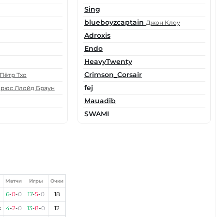
Sing
blueboyzcaptain
Джон Клоу
Adroxis
Endo
HeavyTwenty
Crimson_Corsair
Пётр Тхо
fej
рюс Ллойд Браун
Mauadib
SWAMI
Матчи
Игры
Очки
6
-
0
-
0
17
-
5
-
0
18
s
4
-
2
-
0
13
-
8
-
0
12