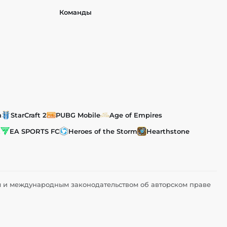
Команды
h
StarCraft 2
PUBG Mobile
Age of Empires
t
EA SPORTS FC
Heroes of the Storm
Hearthstone
им и международным законодательством об авторском праве