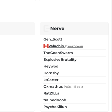
Nerve
Gen_Scott
Valachio
Джек Чжан
TheGoonSwarm
ExplosiveBrutality
Heywod
Hornsby
LtCarter
Oxmathus
Райан Брем
RatZ1LLa
trainednoob
PsychoKilluh