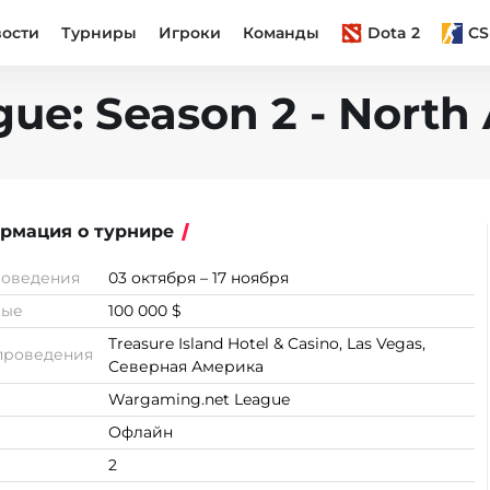
вости
Турниры
Игроки
Команды
Dota 2
CS
ue: Season 2 - North
рмация о турнире
роведения
03 октября – 17 ноября
вые
100 000 $
Treasure Island Hotel & Casino, Las Vegas,
проведения
Северная Америка
Wargaming.net League
Офлайн
2