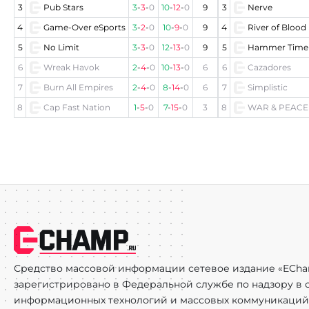
3
Pub Stars
3
-
3
-
0
10
-
12
-
0
9
3
Nerve
4
Game-Over eSports
3
-
2
-
0
10
-
9
-
0
9
4
River of Blood
5
No Limit
3
-
3
-
0
12
-
13
-
0
9
5
Hammer Time
6
Wreak Havok
2
-
4
-
0
10
-
13
-
0
6
6
Cazadores
7
Burn All Empires
2
-
4
-
0
8
-
14
-
0
6
7
Simplistic
8
Cap Fast Nation
1
-
5
-
0
7
-
15
-
0
3
8
WAR & PEACE
Средство массовой информации сетевое издание «ECha
зарегистрировано в Федеральной службе по надзору в с
информационных технологий и массовых коммуникаций