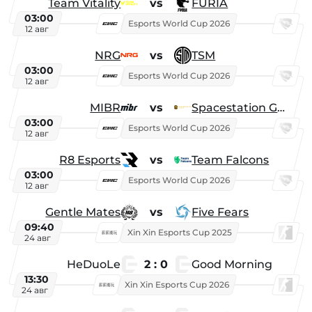
Team Vitality
vs
FURIA
03:00
Esports World Cup 2026
12 авг
NRG
vs
TSM
03:00
Esports World Cup 2026
12 авг
MIBR
vs
Spacestation Gaming
03:00
Esports World Cup 2026
12 авг
R8 Esports
vs
Team Falcons
03:00
Esports World Cup 2026
12 авг
Gentle Mates
vs
Five Fears
09:40
Xin Xin Esports Cup 2025
24 авг
HeDuoLe
2 : 0
Good Morning
13:30
Xin Xin Esports Cup 2026
24 авг