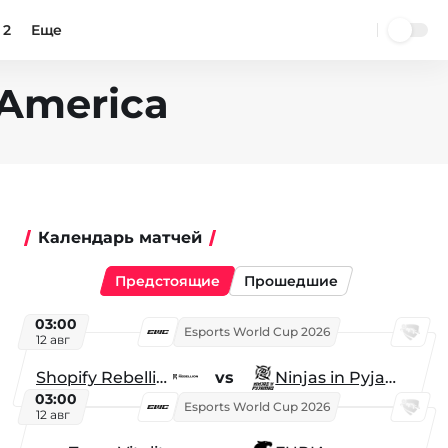
 2
Еще
 America
Календарь матчей
Предстоящие
Прошедшие
03:00
Esports World Cup 2026
12 авг
Shopify Rebellion
vs
Ninjas in Pyjamas
03:00
Esports World Cup 2026
12 авг