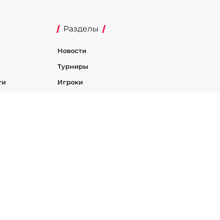
Разделы
Новости
Турниры
ти
Игроки
Команды
h
StarCraft 2
PUBG Mobile
Age of Empires
t
EA SPORTS FC
Heroes of the Storm
Hearthstone