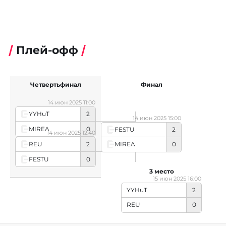
Плей-офф
Четвертьфинал
Финал
14 июн 2025 11:00
YYHuT
2
14 июн 2025 15:00
MIREA
0
FESTU
2
14 июн 2025 12:40
REU
2
MIREA
0
FESTU
0
3 место
15 июн 2025 16:00
YYHuT
2
REU
0