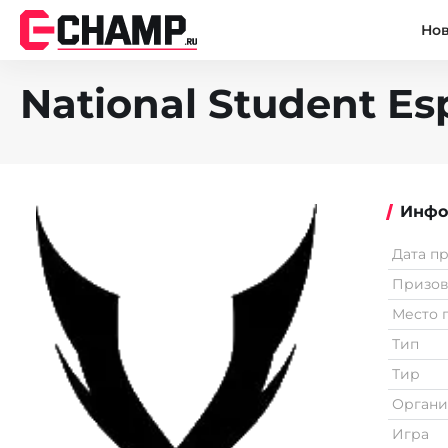
Но
National Student Es
Инфо
Дата п
Призо
Место 
Тип
Тир
Органи
Игра