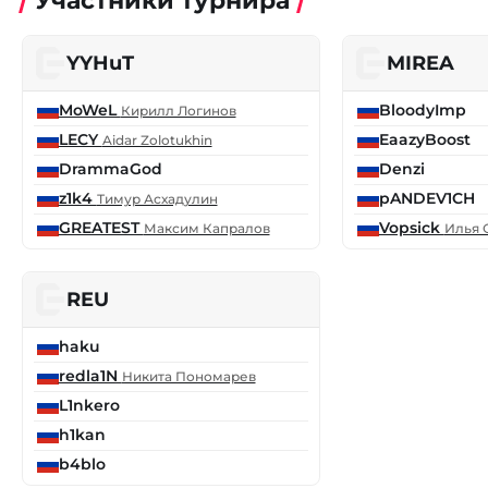
Участники турнира
YYHuT
MIREA
MoWeL
BloodyImp
Кирилл Логинов
LECY
EaazyBoost
Aidar Zolotukhin
DrammaGod
Denzi
z1k4
pANDEV1CH
Тимур Асхадулин
GREATEST
Vopsick
Максим Капралов
Илья 
REU
haku
redla1N
Никита Пономарев
L1nkero
h1kan
b4blo