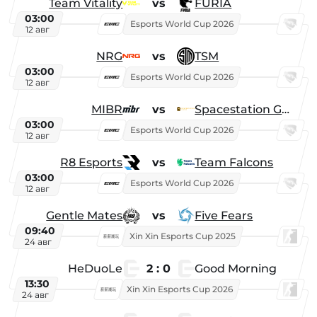
Team Vitality
vs
FURIA
03:00
Esports World Cup 2026
12 авг
NRG
vs
TSM
03:00
Esports World Cup 2026
12 авг
MIBR
vs
Spacestation Gaming
03:00
Esports World Cup 2026
12 авг
R8 Esports
vs
Team Falcons
03:00
Esports World Cup 2026
12 авг
Gentle Mates
vs
Five Fears
09:40
Xin Xin Esports Cup 2025
24 авг
HeDuoLe
2 : 0
Good Morning
13:30
Xin Xin Esports Cup 2026
24 авг