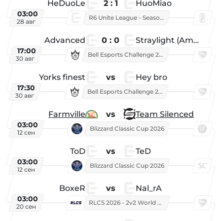
HeDuoLe
2 : 1
HuoMiao
03:00
R6 Unite League - Season 1
28 авг
Advanced
0 : 0
Straylight (American team)
17:00
Bell Esports Challenge 2026
30 авг
Yorks finest
vs
Hey bro
17:30
Bell Esports Challenge 2026
30 авг
Farmville
vs
Team Silenced
03:00
Blizzard Classic Cup 2026
12 сен
ToD
vs
TeD
03:00
Blizzard Classic Cup 2026
12 сен
BoxeR
vs
Nal_rA
03:00
RLCS 2026 - 2v2 World Championship
20 сен