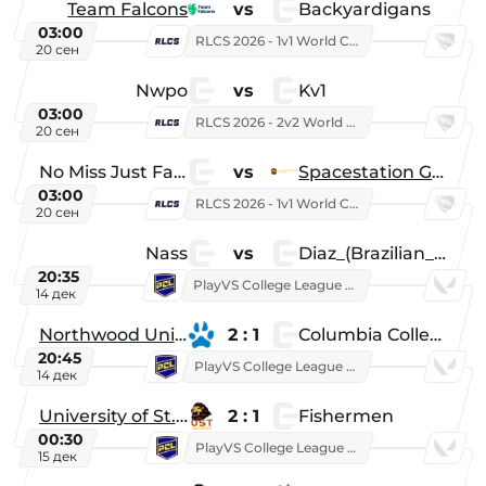
Team Falcons
vs
Backyardigans
03:00
RLCS 2026 - 1v1 World Championship
20 сен
Nwpo
vs
Kv1
03:00
RLCS 2026 - 2v2 World Championship
20 сен
No Miss Just Fake
vs
Spacestation Gaming
03:00
RLCS 2026 - 1v1 World Championship
20 сен
Nass
vs
Diaz_(Brazilian_Player)
20:35
PlayVS College League 2025: Fall
14 дек
Northwood University
2 : 1
Columbia College
20:45
PlayVS College League 2025: Fall
14 дек
University of St. Thomas
2 : 1
Fishermen
00:30
PlayVS College League 2025: Fall
15 дек