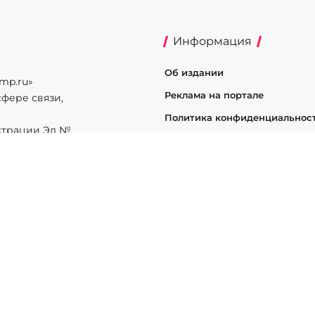
Информация
Об издании
mp.ru»
Реклама на портале
фере связи,
Политика конфиденциальнос
истрации Эл №
League of Legends
Apex Legends
Rainbow Six
Overwatc
BG: Battlegrounds
Warcraft
Brawl Stars
StarCraft
Wild Rif