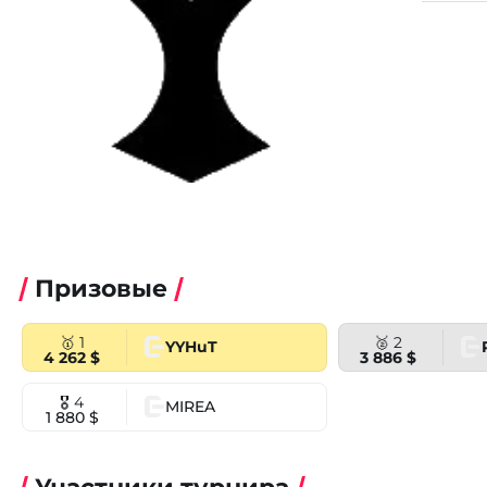
Призовые
🥇 1
🥈 2
YYHuT
4 262 $
3 886 $
🎖 4
MIREA
1 880 $