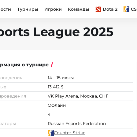
вости
Турниры
Игроки
Команды
Dota 2
CS
ports League 2025
рмация о турнире
роведения
14 – 15 июня
вые
13 412 $
проведения
VK Play Arena, Москва, СНГ
Офлайн
4
заторы
Russian Esports Federation
Counter-Strike