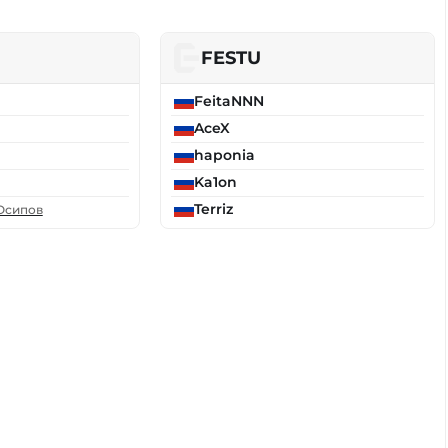
FESTU
FeitaNNN
AceX
haponia
Ka1on
Terriz
Осипов