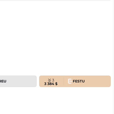
🥉 3
REU
FESTU
3 384 $