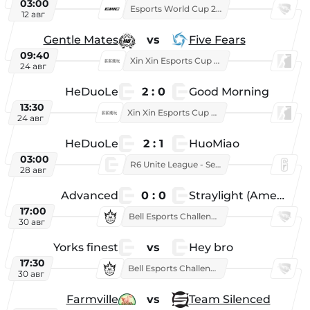
03:00
Esports World Cup 2026
12 авг
Gentle Mates
vs
Five Fears
09:40
Xin Xin Esports Cup 2025
24 авг
HeDuoLe
2 : 0
Good Morning
13:30
Xin Xin Esports Cup 2026
24 авг
HeDuoLe
2 : 1
HuoMiao
03:00
R6 Unite League - Season 1
28 авг
Advanced
0 : 0
Straylight (American team)
17:00
Bell Esports Challenge 2026
30 авг
Yorks finest
vs
Hey bro
17:30
Bell Esports Challenge 2026
30 авг
Farmville
vs
Team Silenced