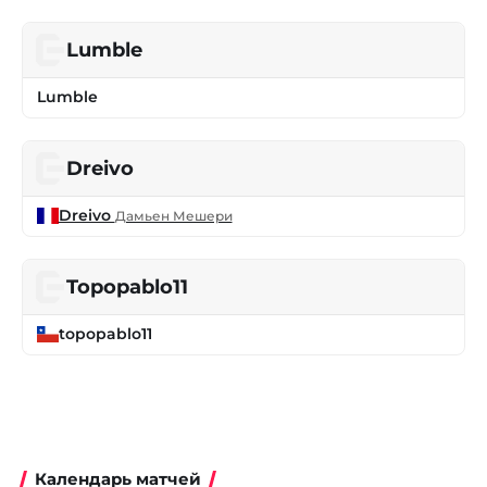
Lumble
Lumble
Dreivo
Dreivo
Дамьен Мешери
Topopablo11
topopablo11
Календарь матчей