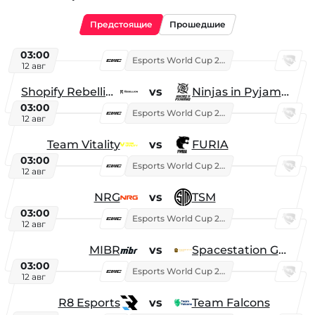
Предстоящие
Прошедшие
03:00
Esports World Cup 2026
12 авг
Shopify Rebellion
vs
Ninjas in Pyjamas
03:00
Esports World Cup 2026
12 авг
Team Vitality
vs
FURIA
03:00
Esports World Cup 2026
12 авг
NRG
vs
TSM
03:00
Esports World Cup 2026
12 авг
MIBR
vs
Spacestation Gaming
03:00
Esports World Cup 2026
12 авг
R8 Esports
vs
Team Falcons