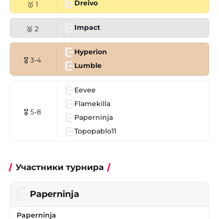
Dreivo
🥇 1
Impact
🥈 2
Hyperion
🎖 3-4
Lumble
Eevee
Flamekilla
🎖 5-8
Paperninja
Topopablo11
Участники турнира
Paperninja
Paperninja