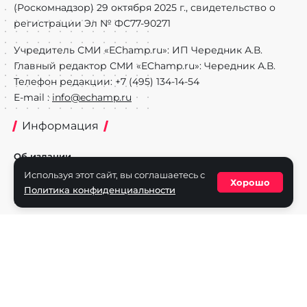
(Роскомнадзор) 29 октября 2025 г., свидетельство о
регистрации Эл № ФС77-90271
Учредитель СМИ «EChamp.ru»: ИП Чередник А.В.
Главный редактор СМИ «EChamp.ru»: Чередник А.В.
Телефон редакции: +7 (495) 134-14-54
E-mail :
info@echamp.ru
Информация
Об издании
Используя этот сайт, вы соглашаетесь с
Реклама на портале
Хорошо
Политика конфиденциальности
Политика конфиденциальности
Разделы
Новости
Турниры