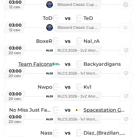
03:00
Blizzard Classic Cup 2026
12 сен
ToD
vs
TeD
03:00
Blizzard Classic Cup 2026
12 сен
BoxeR
vs
Nal_rA
03:00
RLCS 2026 - 2v2 World Championship
20 сен
Team Falcons
vs
Backyardigans
03:00
RLCS 2026 - 1v1 World Championship
20 сен
Nwpo
vs
Kv1
03:00
RLCS 2026 - 2v2 World Championship
20 сен
No Miss Just Fake
vs
Spacestation Gaming
03:00
RLCS 2026 - 1v1 World Championship
20 сен
Nass
vs
Diaz_(Brazilian_Player)