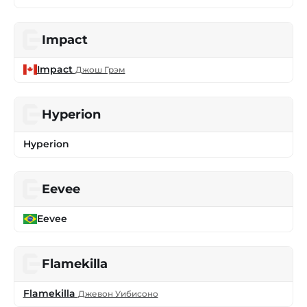
Impact
Impact
Джош Грэм
Hyperion
Hyperion
Eevee
Eevee
Flamekilla
Flamekilla
Джевон Уибисоно