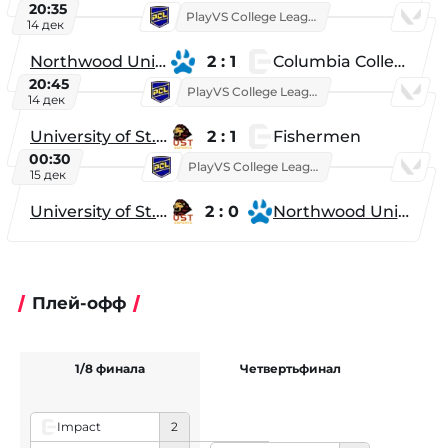
20:35
PlayVS College League 2025: Fall
14 дек
Northwood University
2 : 1
Columbia College
20:45
PlayVS College League 2025: Fall
14 дек
University of St. Thomas
2 : 1
Fishermen
00:30
PlayVS College League 2025: Fall
15 дек
University of St. Thomas
2 : 0
Northwood University
Плей-офф
1/8 финала
Четвертьфинал
Ф
Impact
2