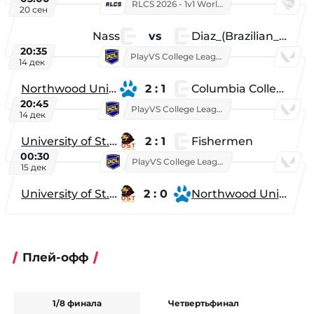
RLCS 2026 - 1v1 World Championship
20 сен
Nass
vs
Diaz_(Brazilian_Player)
20:35
PlayVS College League 2025: Fall
14 дек
Northwood University
2 : 1
Columbia College
20:45
PlayVS College League 2025: Fall
14 дек
University of St. Thomas
2 : 1
Fishermen
00:30
PlayVS College League 2025: Fall
15 дек
University of St. Thomas
2 : 0
Northwood University
Плей-офф
1/8 финала
Четвертьфинал
Ф