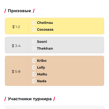
Призовые
Che0nsu
🎖 1-2
Cocosasa
Sooni
🎖 3-4
Thekhan
Kribo
Lolly
🎖 5-8
MaRu
Nada
Участники турнира