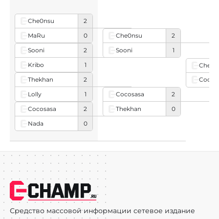
Che0nsu
2
MaRu
0
Che0nsu
2
Sooni
1
Sooni
2
Kribo
1
Che0n
Thekhan
2
Cocos
Lolly
1
Cocosasa
2
Thekhan
0
Cocosasa
2
Nada
0
Средство массовой информации сетевое издание