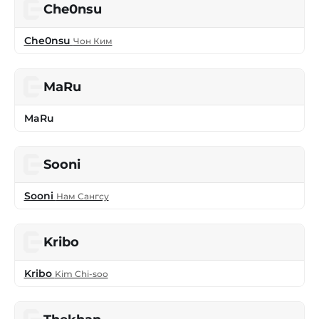
Che0nsu
Che0nsu
Чон Ким
MaRu
MaRu
Sooni
Sooni
Нам Сангсу
Kribo
Kribo
Kim Chi-soo