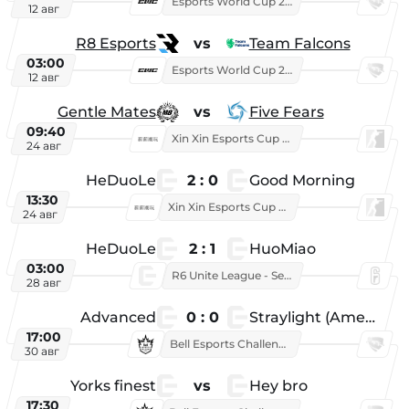
Esports World Cup 2026
12 авг
R8 Esports
vs
Team Falcons
03:00
Esports World Cup 2026
12 авг
Gentle Mates
vs
Five Fears
09:40
Xin Xin Esports Cup 2025
24 авг
HeDuoLe
2 : 0
Good Morning
13:30
Xin Xin Esports Cup 2026
24 авг
HeDuoLe
2 : 1
HuoMiao
03:00
R6 Unite League - Season 1
28 авг
Advanced
0 : 0
Straylight (American team)
17:00
Bell Esports Challenge 2026
30 авг
Yorks finest
vs
Hey bro
17:30