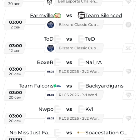
Bell Esports Challenge 2026
30 авг
Farmville
vs
Team Silenced
03:00
Blizzard Classic Cup 2026
12 сен
ToD
vs
TeD
03:00
Blizzard Classic Cup 2026
12 сен
BoxeR
vs
Nal_rA
03:00
RLCS 2026 - 2v2 World Championship
20 сен
Team Falcons
vs
Backyardigans
03:00
RLCS 2026 - 1v1 World Championship
20 сен
Nwpo
vs
Kv1
03:00
RLCS 2026 - 2v2 World Championship
20 сен
No Miss Just Fake
vs
Spacestation Gaming
03:00