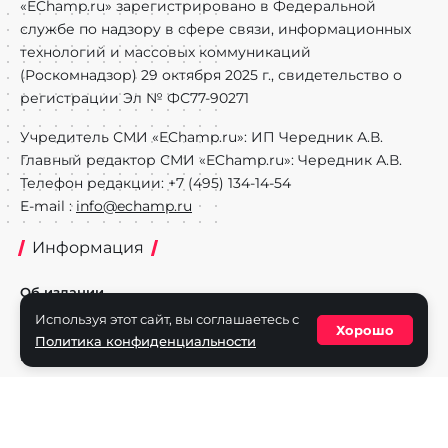
«EChamp.ru» зарегистрировано в Федеральной
службе по надзору в сфере связи, информационных
технологий и массовых коммуникаций
(Роскомнадзор) 29 октября 2025 г., свидетельство о
регистрации Эл № ФС77-90271
Учредитель СМИ «EChamp.ru»: ИП Чередник А.В.
Главный редактор СМИ «EChamp.ru»: Чередник А.В.
Телефон редакции: +7 (495) 134-14-54
E-mail :
info@echamp.ru
Информация
Об издании
Используя этот сайт, вы соглашаетесь с
Реклама на портале
Хорошо
Политика конфиденциальности
Политика конфиденциальности
Разделы