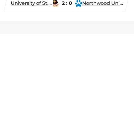
University of St. Thomas
2 : 0
Northwood University
Разделы
Новости
Турниры
ти
Игроки
Команды