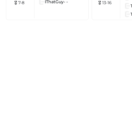
IThatGuy- -
🎖 7-8
🎖 13-16