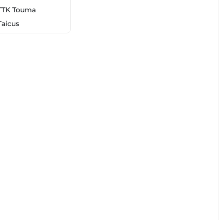
TTK Touma
Taicus