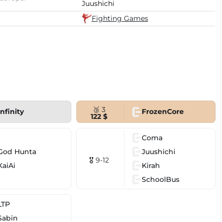
Juushichi
Fighting Games
🥉 3
Infinity
FrozenCore
122 $
Coma
God Hunta
Juushichi
🎖 9-12
KaiAi
Kirah
SchoolBus
LTP
Sabin