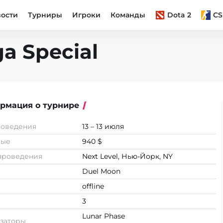
вости
Турниры
Игроки
Команды
Dota 2
CS
a Special
рмация о турнире
роведения
13 – 13 июля
вые
940 $
проведения
Next Level, Нью-Йорк, NY
Duel Moon
offline
3
Lunar Phase
заторы