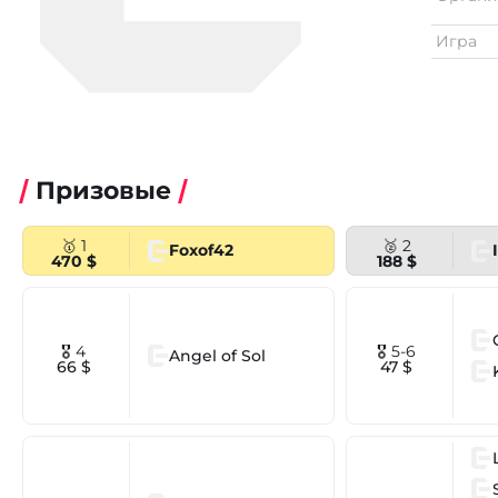
Игра
Призовые
🥇 1
🥈 2
Foxof42
470 $
188 $
🎖 4
🎖 5-6
Angel of Sol
66 $
47 $