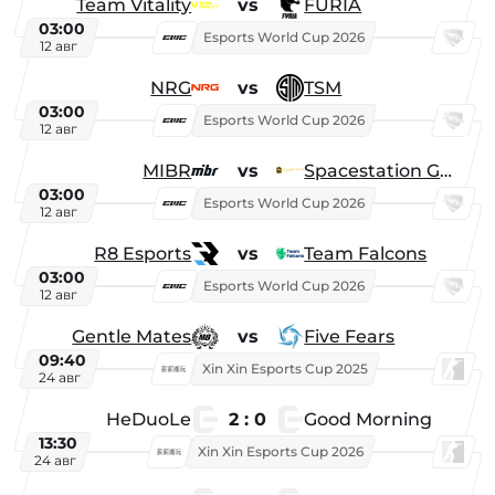
Team Vitality
vs
FURIA
03:00
Esports World Cup 2026
12 авг
NRG
vs
TSM
03:00
Esports World Cup 2026
12 авг
MIBR
vs
Spacestation Gaming
03:00
Esports World Cup 2026
12 авг
R8 Esports
vs
Team Falcons
03:00
Esports World Cup 2026
12 авг
Gentle Mates
vs
Five Fears
09:40
Xin Xin Esports Cup 2025
24 авг
HeDuoLe
2 : 0
Good Morning
13:30
Xin Xin Esports Cup 2026
24 авг