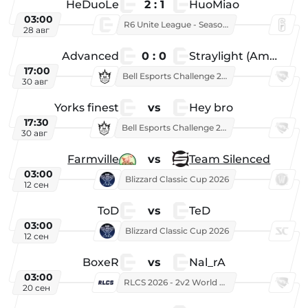
HeDuoLe
2 : 1
HuoMiao
03:00
R6 Unite League - Season 1
28 авг
Advanced
0 : 0
Straylight (American team)
17:00
Bell Esports Challenge 2026
30 авг
Yorks finest
vs
Hey bro
17:30
Bell Esports Challenge 2026
30 авг
Farmville
vs
Team Silenced
03:00
Blizzard Classic Cup 2026
12 сен
ToD
vs
TeD
03:00
Blizzard Classic Cup 2026
12 сен
BoxeR
vs
Nal_rA
03:00
RLCS 2026 - 2v2 World Championship
20 сен