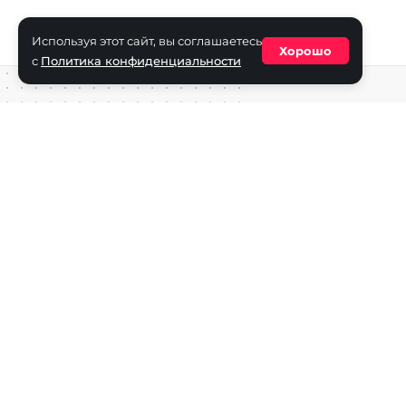
Используя этот сайт, вы соглашаетесь
Хорошо
с
Политика конфиденциальности
Средство массовой информации сетевое издание «ECha
зарегистрировано в Федеральной службе по надзору в с
информационных технологий и массовых коммуникаций
(Роскомнадзор) 29 октября 2025 г., свидетельство о рег
ФС77-90271
Учредитель СМИ «EChamp.ru»: ИП Чередник А.В.
Главный редактор СМИ «EChamp.ru»: Чередник А.В.
Телефон редакции: +7 (495) 134-14-54
E-mail :
info@echamp.ru
Игры