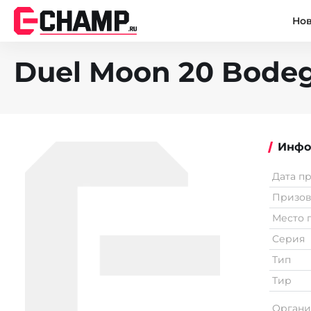
Но
Duel Moon 20 Bodeg
Инфо
Дата п
Призо
Место 
Серия
Тип
Тир
Органи