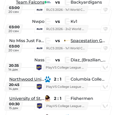
Team Falcons
vs
Backyardigans
03:00
RLCS 2026 - 1v1 World Championship
20 сен
Nwpo
vs
Kv1
03:00
RLCS 2026 - 2v2 World Championship
20 сен
No Miss Just Fake
vs
Spacestation Gaming
03:00
RLCS 2026 - 1v1 World Championship
20 сен
Nass
vs
Diaz_(Brazilian_Player)
20:35
PlayVS College League 2025: Fall
14 дек
Northwood University
2 : 1
Columbia College
20:45
PlayVS College League 2025: Fall
14 дек
University of St. Thomas
2 : 1
Fishermen
00:30
PlayVS College League 2025: Fall
15 дек