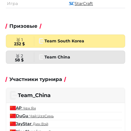
Игра
StarCraft
Призовые
🥇 1
Team South Korea
232 $
🥈 2
Team China
58 $
Участники турнира
Team_China
AP
Чен Ян
DuGu
Чай ЦзэСинь
JayStar
Дин Вэй