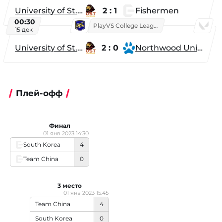
University of St. Thomas
2 : 1
Fishermen
00:30
PlayVS College League 2025: Fall
15 дек
University of St. Thomas
2 : 0
Northwood University
Плей-офф
Финал
01 янв 2023 14:30
South Korea
4
Team China
0
3 место
01 янв 2023 15:45
Team China
4
South Korea
0