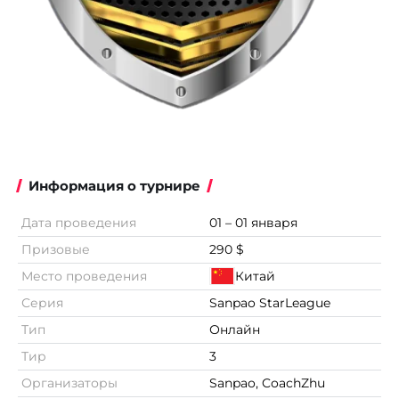
Информация о турнире
Дата проведения
01 – 01 января
Призовые
290 $
Место проведения
Китай
Серия
Sanpao StarLeague
Тип
Онлайн
Тир
3
Организаторы
Sanpao, CoachZhu