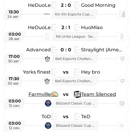
HeDuoLe
2 : 0
Good Morning
13:30
Xin Xin Esports Cup 2026
24 авг
HeDuoLe
2 : 1
HuoMiao
03:00
R6 Unite League - Season 1
28 авг
Advanced
0 : 0
Straylight (American team)
17:00
Bell Esports Challenge 2026
30 авг
Yorks finest
vs
Hey bro
17:30
Bell Esports Challenge 2026
30 авг
Farmville
vs
Team Silenced
03:00
Blizzard Classic Cup 2026
12 сен
ToD
vs
TeD
03:00
Blizzard Classic Cup 2026
12 сен