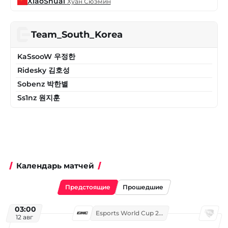
XiaoShuai
Хуан Сюэмин
Team_South_Korea
KaSsooW 우정한
Ridesky 김호성
Sobenz 박한별
Ss1nz 원지훈
Календарь матчей
Предстоящие
Прошедшие
03:00
Esports World Cup 2026
12 авг