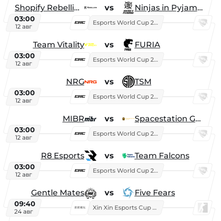
Shopify Rebellion
vs
Ninjas in Pyjamas
03:00
Esports World Cup 2026
12 авг
Team Vitality
vs
FURIA
03:00
Esports World Cup 2026
12 авг
NRG
vs
TSM
03:00
Esports World Cup 2026
12 авг
MIBR
vs
Spacestation Gaming
03:00
Esports World Cup 2026
12 авг
R8 Esports
vs
Team Falcons
03:00
Esports World Cup 2026
12 авг
Gentle Mates
vs
Five Fears
09:40
Xin Xin Esports Cup 2025
24 авг