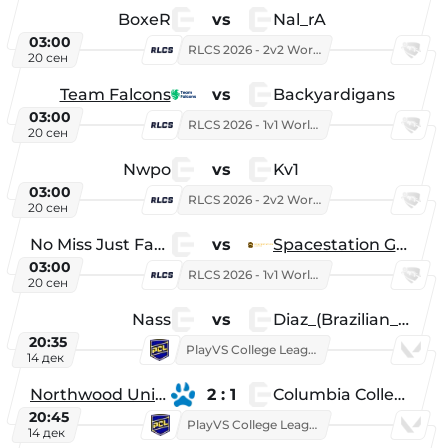
BoxeR
vs
Nal_rA
03:00
RLCS 2026 - 2v2 World Championship
20 сен
Team Falcons
vs
Backyardigans
03:00
RLCS 2026 - 1v1 World Championship
20 сен
Nwpo
vs
Kv1
03:00
RLCS 2026 - 2v2 World Championship
20 сен
No Miss Just Fake
vs
Spacestation Gaming
03:00
RLCS 2026 - 1v1 World Championship
20 сен
Nass
vs
Diaz_(Brazilian_Player)
20:35
PlayVS College League 2025: Fall
14 дек
Northwood University
2 : 1
Columbia College
20:45
PlayVS College League 2025: Fall
14 дек