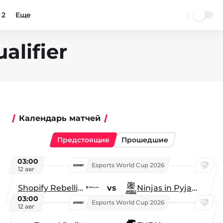
 2
Еще
alifier
Календарь матчей
Предстоящие
Прошедшие
03:00
Esports World Cup 2026
12 авг
Shopify Rebellion
vs
Ninjas in Pyjamas
03:00
Esports World Cup 2026
12 авг