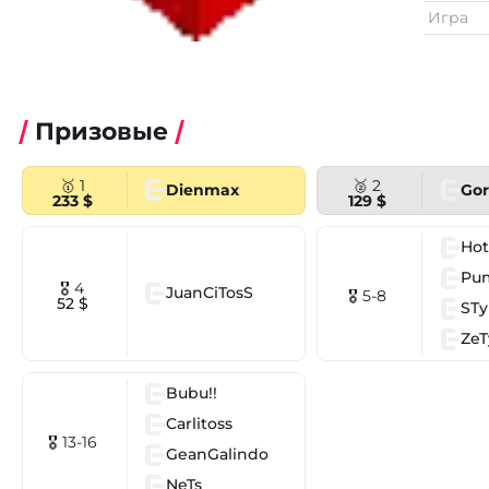
Игра
Призовые
🥇 1
🥈 2
Dienmax
Go
233 $
129 $
Hot
Pu
🎖 4
JuanCiTosS
🎖 5-8
52 $
STy
ZeT
Bubu!!
Carlitoss
🎖 13-16
GeanGalindo
NeTs