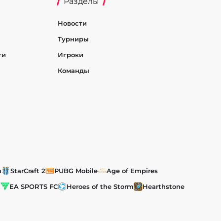
Разделы
Новости
Турниры
ти
Игроки
Команды
h
StarCraft 2
PUBG Mobile
Age of Empires
t
EA SPORTS FC
Heroes of the Storm
Hearthstone