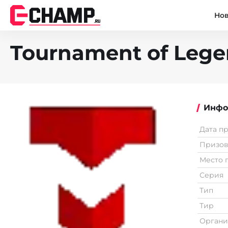
Но
Tournament of Legen
Инфо
Дата п
Призо
Место 
Серия
Тип
Тир
Органи