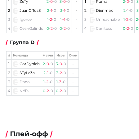
1
ZeTy
2
-
0
-
0
3
-
0
-
0
-
1
Puma
2
-
0
-
0
3
2
JuanCiTosS
2
-
1
-
0
3
-
1
-
0
-
2
Dienmax
2
-
1
-
0
3
3
Igorov
1
-
2
-
0
1
-
4
-
0
-
3
Unreachable
1
-
2
-
0
2
4
GeanGalindo
0
-
2
-
0
0
-
2
-
0
-
4
Carlitoss
0
-
2
-
0
0
Группа D
#
Команда
Матчи
Игры
Очки
1
GorDynich
2
-
0
-
0
3
-
0
-
0
-
2
STyLe3a
2
-
1
-
0
3
-
2
-
0
-
3
Dano
1
-
2
-
0
1
-
3
-
0
-
4
NeTs
0
-
2
-
0
0
-
2
-
0
-
Плей-офф