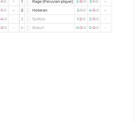
-
1
-
0
-
1
Rage (Peruvian player)
2
-
0
-
0
3
-
1
-
0
-
-
1
-
0
-
2
Hoteran
2
-
1
-
0
4
-
3
-
0
-
-
4
-
0
-
3
Sceltox
1
-
2
-
0
2
-
3
-
0
-
-
2
-
0
-
4
Bubu!!
0
-
2
-
0
0
-
2
-
0
-