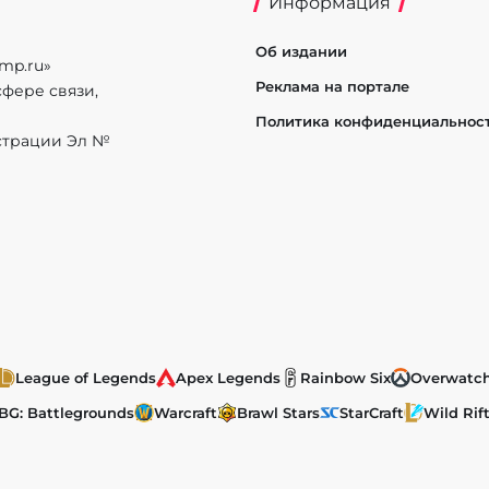
Информация
Об издании
mp.ru»
Реклама на портале
фере связи,
Политика конфиденциальнос
истрации Эл №
League of Legends
Apex Legends
Rainbow Six
Overwatc
BG: Battlegrounds
Warcraft
Brawl Stars
StarCraft
Wild Rif