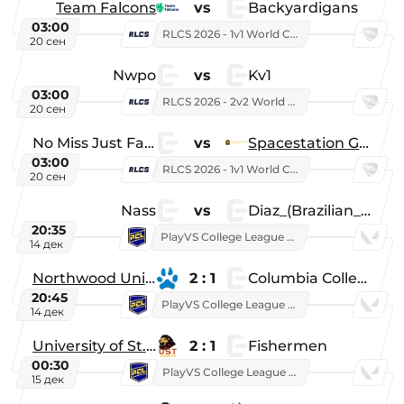
Team Falcons
vs
Backyardigans
03:00
RLCS 2026 - 1v1 World Championship
20 сен
Nwpo
vs
Kv1
03:00
RLCS 2026 - 2v2 World Championship
20 сен
No Miss Just Fake
vs
Spacestation Gaming
03:00
RLCS 2026 - 1v1 World Championship
20 сен
Nass
vs
Diaz_(Brazilian_Player)
20:35
PlayVS College League 2025: Fall
14 дек
Northwood University
2 : 1
Columbia College
20:45
PlayVS College League 2025: Fall
14 дек
University of St. Thomas
2 : 1
Fishermen
00:30
PlayVS College League 2025: Fall
15 дек