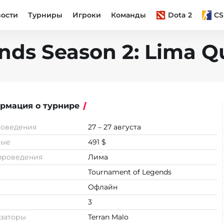
вости
Турниры
Игроки
Команды
Dota 2
CS
ds Season 2: Lima Qu
рмация о турнире
роведения
27 – 27 августа
вые
491 $
проведения
Лима
Tournament of Legends
Офлайн
3
заторы
Terran Malo