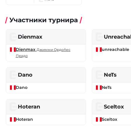
Участники турнира
Dienmax
Unreacha
Dienmax
unreachable
Джимми Ордоñес
Прадо
Dano
NeTs
Dano
NeTs
Hoteran
Sceltox
Hoteran
Sceltox