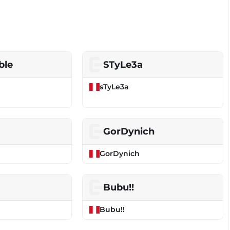
ble
STyLe3a
sTyLe3a
GorDynich
GorDynich
Bubu!!
Bubu!!