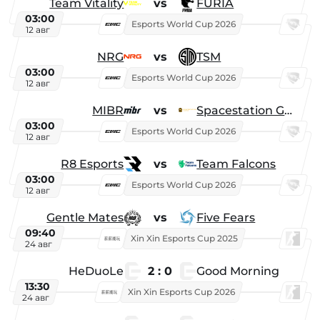
Team Vitality
vs
FURIA
03:00
Esports World Cup 2026
12 авг
NRG
vs
TSM
03:00
Esports World Cup 2026
12 авг
MIBR
vs
Spacestation Gaming
03:00
Esports World Cup 2026
12 авг
R8 Esports
vs
Team Falcons
03:00
Esports World Cup 2026
12 авг
Gentle Mates
vs
Five Fears
09:40
Xin Xin Esports Cup 2025
24 авг
HeDuoLe
2 : 0
Good Morning
13:30
Xin Xin Esports Cup 2026
24 авг