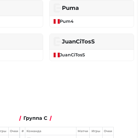
Puma
Pum4
JuanCiTosS
JuanCiTosS
Группа C
гры
Очки
#
Команда
Матчи
Игры
Очки