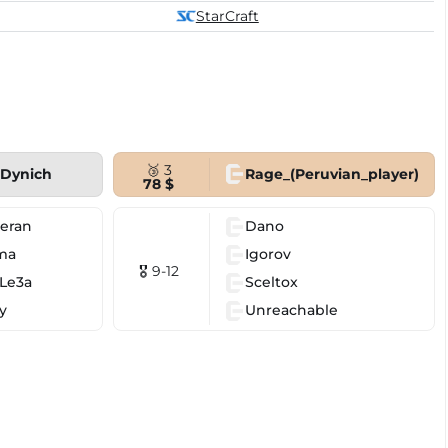
StarCraft
🥉 3
rDynich
Rage_(Peruvian_player)
78 $
eran
Dano
ma
Igorov
🎖 9-12
Le3a
Sceltox
y
Unreachable