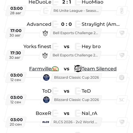
HeDuoLe
2 : 1
HuoMiao
03:00
R6 Unite League - Season 1
28 авг
Advanced
0 : 0
Straylight (American team)
17:00
Bell Esports Challenge 2026
30 авг
Yorks finest
vs
Hey bro
17:30
Bell Esports Challenge 2026
30 авг
Farmville
vs
Team Silenced
03:00
Blizzard Classic Cup 2026
12 сен
ToD
vs
TeD
03:00
Blizzard Classic Cup 2026
12 сен
BoxeR
vs
Nal_rA
03:00
RLCS 2026 - 2v2 World Championship
20 сен