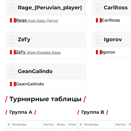
Rage_(Peruvian_player)
Carlitoss
Rage
Carlitoss
Ким Хван Джунг
ZeTy
Igorov
ZeTy
Igorov
Эрик Марави Бака
GeanGalindo
GeanGalindo
Турнирные таблицы
Группа A
Группа B
#
Команда
Матчи
Игры
Очки
#
Команда
Матчи
И