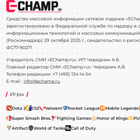
Средство массовой информации сетевое издание «ECha
зарегистрировано в Федеральной службе по надзору в с
информационных технологий и массовых коммуникаций
(Роскомнадзор) 29 октября 2025 г., свидетельство о рег
ФС77-90271
Учредитель СМИ «EChamp.ru»: ИП Чередник А.В.
Главный редактор СМИ «EChamp.ru»: Чередник А.В.
Телефон редакции: +7 (495) 134-14-54
E-mail :
info@echamp.ru
Игры
Dota 2
CS2
Valorant
Rocket League
Mobile Legends
Super Smash Bros.
Fighting Games
Honor of Kings
PU
Artifact
World of Tanks
Call of Duty