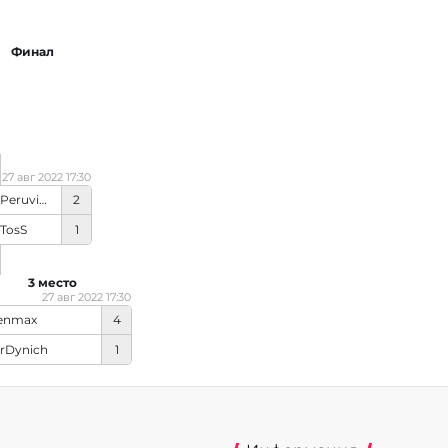
Финал
27 авг 2022 17:30
Rage_(Peruvian_player)
2
TosS
1
3 место
27 авг 2022 17:30
enmax
4
rDynich
1