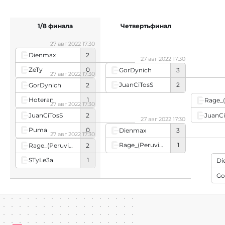
1/8 финала
Четвертьфинал
27 авг 2022 17:30
Dienmax
2
27 авг 2022 17:30
ZeTy
0
GorDynich
3
27 авг 2022 17:30
JuanCiTosS
2
GorDynich
2
Hoteran
1
27 авг 2022 17:30
JuanCiTosS
2
JuanCi
27 авг 2022 17:30
Puma
0
Dienmax
3
27 авг 2022 17:30
Rage_(Peruvian_player)
1
Rage_(Peruvian_player)
2
STyLe3a
1
Di
Go