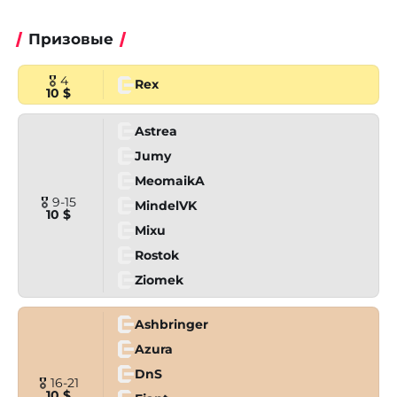
Призовые
🎖 4
Rex
10 $
Astrea
Jumy
MeomaikA
🎖 9-15
MindelVK
10 $
Mixu
Rostok
Ziomek
Ashbringer
Azura
DnS
🎖 16-21
10 $