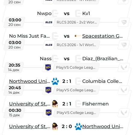
20 сен
Nwpo
vs
Kv1
03:00
RLCS 2026 - 2v2 World Championship
20 сен
No Miss Just Fake
vs
Spacestation Gaming
03:00
RLCS 2026 - 1v1 World Championship
20 сен
Nass
vs
Diaz_(Brazilian_Player)
20:35
PlayVS College League 2025: Fall
14 дек
Northwood University
2 : 1
Columbia College
20:45
PlayVS College League 2025: Fall
14 дек
University of St. Thomas
2 : 1
Fishermen
00:30
PlayVS College League 2025: Fall
15 дек
University of St. Thomas
2 : 0
Northwood University