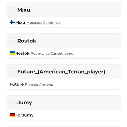
Mixu
Mixu
Микаэль Хелениус
Rostok
Rostok
Ростислав Самойленко
Future_(American_Terran_player)
Future
Ричард Алманд
Jumy
ForJumy