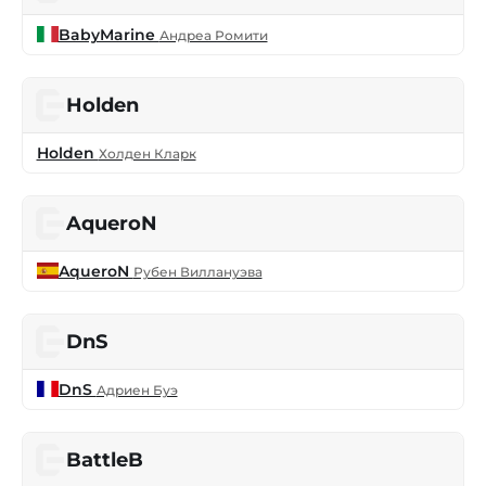
BabyMarine
Андреа Ромити
Holden
Holden
Холден Кларк
AqueroN
AqueroN
Рубен Виллануэва
DnS
DnS
Адриен Буэ
BattleB