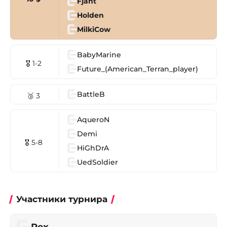
Fjant
Holden
MilkiCow
BabyMarine
🎖 1-2
Future_(American_Terran_player)
BattleB
🥉 3
AqueroN
Demi
🎖 5-8
HiGhDrA
UedSoldier
Участники турнира