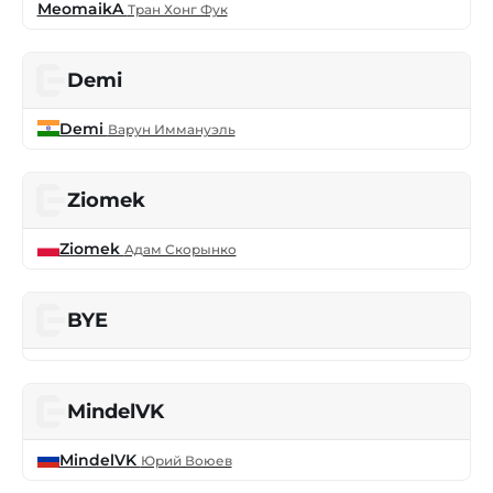
MeomaikA
Тран Хонг Фук
Demi
Demi
Варун Иммануэль
Ziomek
Ziomek
Адам Скорынко
BYE
MindelVK
MindelVK
Юрий Воюев