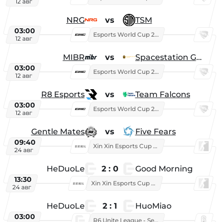
12 авг
NRG
vs
TSM
03:00
Esports World Cup 2026
12 авг
MIBR
vs
Spacestation Gaming
03:00
Esports World Cup 2026
12 авг
R8 Esports
vs
Team Falcons
03:00
Esports World Cup 2026
12 авг
Gentle Mates
vs
Five Fears
09:40
Xin Xin Esports Cup 2025
24 авг
HeDuoLe
2 : 0
Good Morning
13:30
Xin Xin Esports Cup 2026
24 авг
HeDuoLe
2 : 1
HuoMiao
03:00
R6 Unite League - Season 1