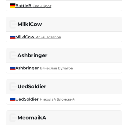
BattleB
Свен Крот
MilkiCow
MilkiCow
Илья Потапов
Ashbringer
Ashbringer
Вячеслав Булатов
UedSoldier
UedSoldier
Николай Блонский
MeomaikA