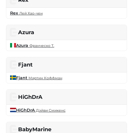
Rex
Rex
Лей Хао-чен
Azura
Azura
Франческо Т.
Fjant
Fjant
Мартин Коффман
HiGhDrA
HiGhDrA
Дэйви Смикенс
BabyMarine