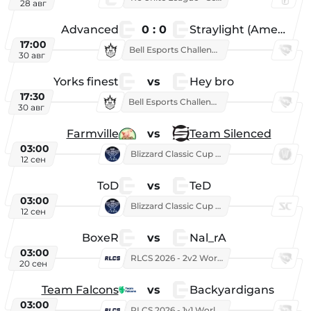
28 авг
Advanced
0 : 0
Straylight (American team)
17:00
Bell Esports Challenge 2026
30 авг
Yorks finest
vs
Hey bro
17:30
Bell Esports Challenge 2026
30 авг
Farmville
vs
Team Silenced
03:00
Blizzard Classic Cup 2026
12 сен
ToD
vs
TeD
03:00
Blizzard Classic Cup 2026
12 сен
BoxeR
vs
Nal_rA
03:00
RLCS 2026 - 2v2 World Championship
20 сен
Team Falcons
vs
Backyardigans
03:00
RLCS 2026 - 1v1 World Championship